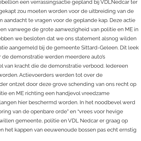
bellion een verrassingsactie gepland bij VDLNedcar ter
ekapt zou moeten worden voor de uitbreiding van de
 aandacht te vragen voor de geplande kap. Deze actie
 en vanwege de grote aanwezigheid van politie en ME in
ebben we besloten dat we ons statement alsnog wilden
ie aangemeld bij de gemeente Sittard-Geleen. Dit leek
ar de demonstratie werden meerdere auto’s
 van kracht die de demonstratie verbood. Iedereen
worden. Actievoerders werden tot over de
der ontzet door deze grove schending van ons recht op
tie en ME richting een handjevol vreedzame
elangen hier beschermd worden. In het noodbevel werd
oring van de openbare orde” en “vrees voor hevige
j willen gemeente, politie en VDL Nedcar er graag op
sis en het kappen van eeuwenoude bossen pas echt ernstig