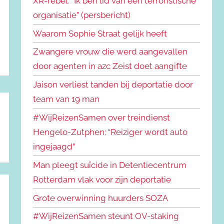
XR-rebel: "Ik ben lid van een terroristische
organisatie" (persbericht)
Waarom Sophie Straat gelijk heeft
Zwangere vrouw die werd aangevallen
door agenten in azc Zeist doet aangifte
Jaison verliest tanden bij deportatie door
team van 19 man
#WijReizenSamen over treindienst
Hengelo-Zutphen: “Reiziger wordt auto
ingejaagd”
Man pleegt suïcide in Detentiecentrum
Rotterdam vlak voor zijn deportatie
Grote overwinning huurders SOZA
#WijReizenSamen steunt OV-staking