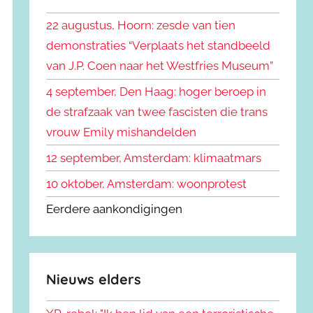
k
n
e
22 augustus, Hoorn: zesde van tien
n
n
demonstraties “Verplaats het standbeeld
a
van J.P. Coen naar het Westfries Museum”
a
r
4 september, Den Haag: hoger beroep in
:
de strafzaak van twee fascisten die trans
vrouw Emily mishandelden
12 september, Amsterdam: klimaatmars
10 oktober, Amsterdam: woonprotest
Eerdere aankondigingen
Nieuws elders