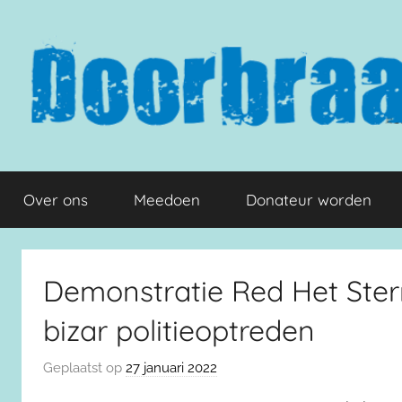
Naar
de
inhoud
springen
Doorbraak.eu
Over ons
Meedoen
Donateur worden
Demonstratie Red Het Ster
bizar politieoptreden
Geplaatst op
27 januari 2022