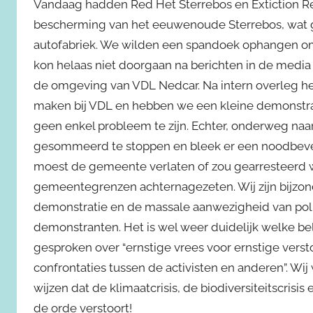
Vandaag hadden Red Het Sterrebos en Extiction Re
bescherming van het eeuwenoude Sterrebos, wat g
autofabriek. We wilden een spandoek ophangen om
kon helaas niet doorgaan na berichten in de media
de omgeving van VDL Nedcar. Na intern overleg h
maken bij VDL en hebben we een kleine demonstrat
geen enkel probleem te zijn. Echter, onderweg na
gesommeerd te stoppen en bleek er een noodbevel
moest de gemeente verlaten of zou gearresteerd 
gemeentegrenzen achternagezeten. Wij zijn bijzon
demonstratie en de massale aanwezigheid van poli
demonstranten. Het is wel weer duidelijk welke b
gesproken over “ernstige vrees voor ernstige verst
confrontaties tussen de activisten en anderen”. Wi
wijzen dat de klimaatcrisis, de biodiversiteitscri
de orde verstoort!