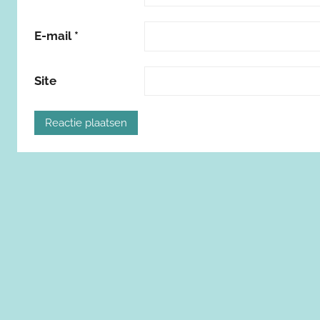
E-mail
*
Site