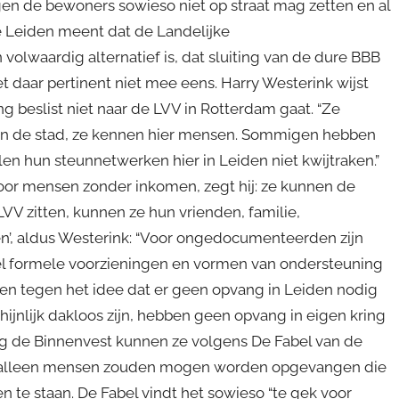
gen de bewoners sowieso niet op straat mag zetten en al
e Leiden meent dat de Landelijke
olwaardig alternatief is, dat sluiting van de dure BBB
t daar pertinent niet mee eens. Harry Westerink wijst
 beslist niet naar de LVV in Rotterdam gaat. “Ze
en de stad, ze kennen hier mensen. Sommigen hebben
len hun steunnetwerken hier in Leiden niet kwijtraken.”
or mensen zonder inkomen, zegt hij: ze kunnen de
LVV zitten, kunnen ze hun vrienden, familie,
’, aldus Westerink: “Voor ongedocumenteerden zijn
eel formele voorzieningen en vormen van ondersteuning
ten tegen het idee dat er geen opvang in Leiden nodig
chijnlijk dakloos zijn, hebben geen opvang in eigen kring
ng de Binnenvest kunnen ze volgens De Fabel van de
te alleen mensen zouden mogen worden opgevangen die
te staan. De Fabel vindt het sowieso “te gek voor