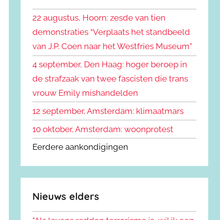
k
n
e
22 augustus, Hoorn: zesde van tien
n
n
demonstraties “Verplaats het standbeeld
a
van J.P. Coen naar het Westfries Museum”
a
r
4 september, Den Haag: hoger beroep in
:
de strafzaak van twee fascisten die trans
vrouw Emily mishandelden
12 september, Amsterdam: klimaatmars
10 oktober, Amsterdam: woonprotest
Eerdere aankondigingen
Nieuws elders