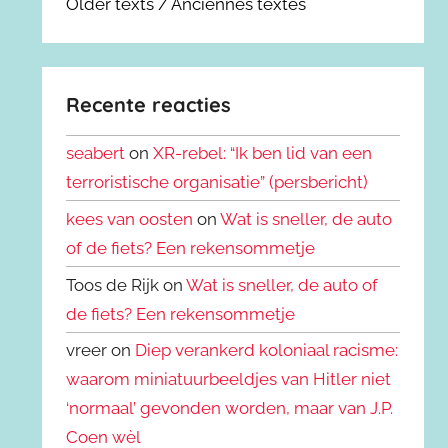
Older texts / Anciennes textes
Recente reacties
seabert
on
XR-rebel: “Ik ben lid van een
terroristische organisatie” (persbericht)
kees van oosten
on
Wat is sneller, de auto
of de fiets? Een rekensommetje
Toos de Rijk on
Wat is sneller, de auto of
de fiets? Een rekensommetje
vreer on
Diep verankerd koloniaal racisme:
waarom miniatuurbeeldjes van Hitler niet
‘normaal’ gevonden worden, maar van J.P.
Coen wèl