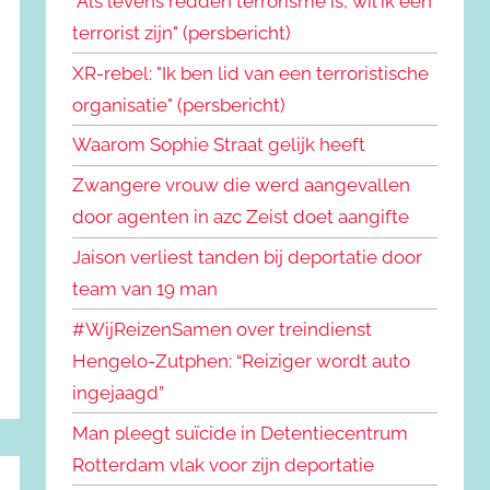
"Als levens redden terrorisme is, wil ik een
terrorist zijn" (persbericht)
XR-rebel: "Ik ben lid van een terroristische
organisatie" (persbericht)
Waarom Sophie Straat gelijk heeft
Zwangere vrouw die werd aangevallen
door agenten in azc Zeist doet aangifte
Jaison verliest tanden bij deportatie door
team van 19 man
#WijReizenSamen over treindienst
Hengelo-Zutphen: “Reiziger wordt auto
ingejaagd”
Man pleegt suïcide in Detentiecentrum
Rotterdam vlak voor zijn deportatie