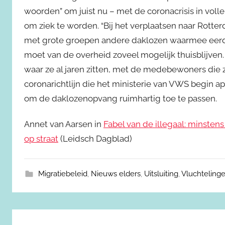
woorden” om juist nu – met de coronacrisis in volle
om ziek te worden. “Bij het verplaatsen naar Rott
met grote groepen andere daklozen waarmee eerder
moet van de overheid zoveel mogelijk thuisblijven
waar ze al jaren zitten, met de medebewoners die z
coronarichtlijn die het ministerie van VWS begin a
om de daklozenopvang ruimhartig toe te passen.
Annet van Aarsen in
Fabel van de illegaal: minsten
op straat
(Leidsch Dagblad)
Migratiebeleid
,
Nieuws elders
,
Uitsluiting
,
Vluchteling