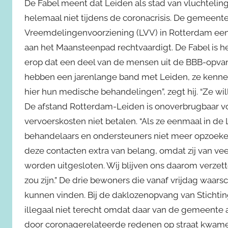
De Fabel meent dat Leiden als stad van vluchtelin
helemaal niet tijdens de coronacrisis. De gemeent
Vreemdelingenvoorziening (LVV) in Rotterdam een v
aan het Maansteenpad rechtvaardigt. De Fabel is he
erop dat een deel van de mensen uit de BBB-opvang
hebben een jarenlange band met Leiden, ze kenn
hier hun medische behandelingen”, zegt hij. “Ze wil
De afstand Rotterdam-Leiden is onoverbrugbaar vo
vervoerskosten niet betalen. “Als ze eenmaal in de 
behandelaars en ondersteuners niet meer opzoeken
deze contacten extra van belang, omdat zij van v
worden uitgesloten. Wij blijven ons daarom verzet
zou zijn.” De drie bewoners die vanaf vrijdag waars
kunnen vinden. Bij de daklozenopvang van Stichti
illegaal niet terecht omdat daar van de gemeen
door coronagerelateerde redenen op straat kwamen 