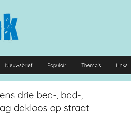
Nieuwsbrief
Populair
Thema’s
Links
ens drie bed-, bad-,
ag dakloos op straat