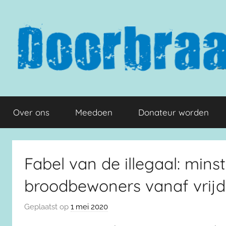
Naar
de
inhoud
springen
Doorbraak.eu
Over ons
Meedoen
Donateur worden
Fabel van de illegaal: minst
broodbewoners vanaf vrijd
Geplaatst op
1 mei 2020