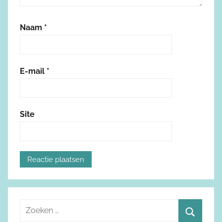
Naam
*
E-mail
*
Site
Z
o