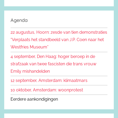
Z
e
o
k
e
Agenda
e
k
n
22 augustus, Hoorn: zesde van tien demonstraties
e
n
“Verplaats het standbeeld van J.P. Coen naar het
n
a
Westfries Museum”
a
4 september, Den Haag: hoger beroep in de
r
strafzaak van twee fascisten die trans vrouw
:
Emily mishandelden
12 september, Amsterdam: klimaatmars
10 oktober, Amsterdam: woonprotest
Eerdere aankondigingen