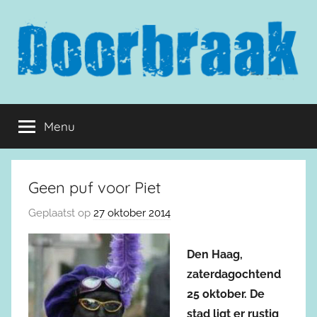
Naar
de
inhoud
springen
Doorbraak.eu
Menu
Geen puf voor Piet
Geplaatst op
27 oktober 2014
Den Haag,
zaterdagochtend
25 oktober. De
stad ligt er rustig