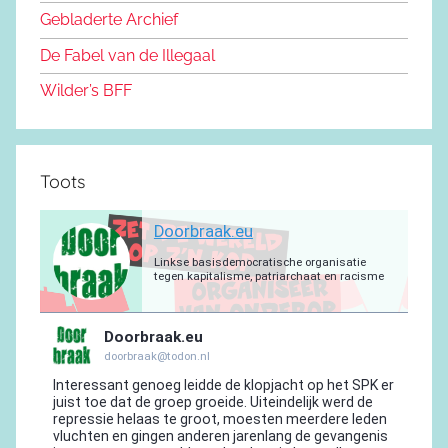
o
n
m
p
a
Gebladerte Archief
o
m
De Fabel van de Illegaal
k
Wilder’s BFF
Toots