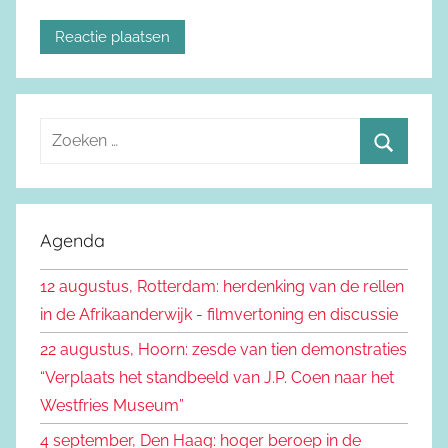
Z
o
Z
e
o
k
e
Agenda
e
k
n
12 augustus, Rotterdam: herdenking van de rellen
e
n
in de Afrikaanderwijk - filmvertoning en discussie
n
a
22 augustus, Hoorn: zesde van tien demonstraties
a
“Verplaats het standbeeld van J.P. Coen naar het
r
Westfries Museum”
:
4 september, Den Haag: hoger beroep in de