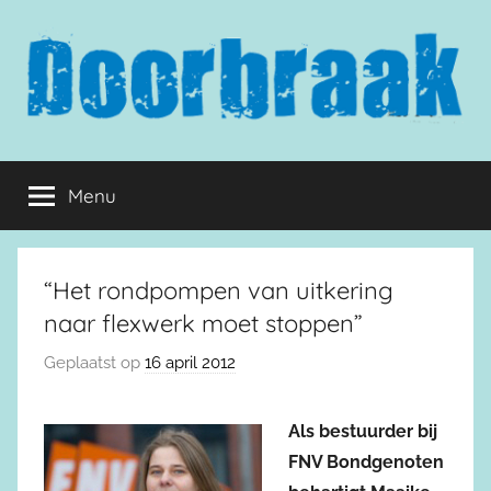
Naar
de
inhoud
springen
Doorbraak.eu
Menu
“Het rondpompen van uitkering
naar flexwerk moet stoppen”
Geplaatst op
16 april 2012
Als bestuurder bij
FNV Bondgenoten