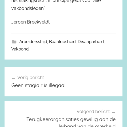
het stakingsrecht in principe geldt voor alle
vakbondsleden.”
Jeroen Breekveldt
Arbeidersstrijd
,
Baanloosheid
,
Dwangarbeid
,
Vakbond
Vorig bericht
Berichtnavigatie
Geen stagiair is illegaal
Volgend bericht
Terugkeerorganisaties gewillig aan de
leiband van de overheid