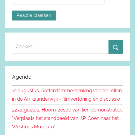
Z
o
Z
e
o
k
e
Agenda
e
k
n
12 augustus, Rotterdam: herdenking van de rellen
e
n
in de Afrikaanderwijk - filmvertoning en discussie
n
a
22 augustus, Hoorn: zesde van tien demonstraties
a
“Verplaats het standbeeld van J.P. Coen naar het
r
Westfries Museum”
: