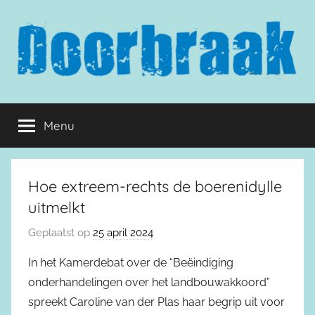
Naar
de
inhoud
springen
Doorbraak.eu
Menu
Hoe extreem-rechts de boerenidylle
uitmelkt
Geplaatst op
25 april 2024
In het Kamerdebat over de “Beëindiging
onderhandelingen over het landbouwakkoord”
spreekt Caroline van der Plas haar begrip uit voor