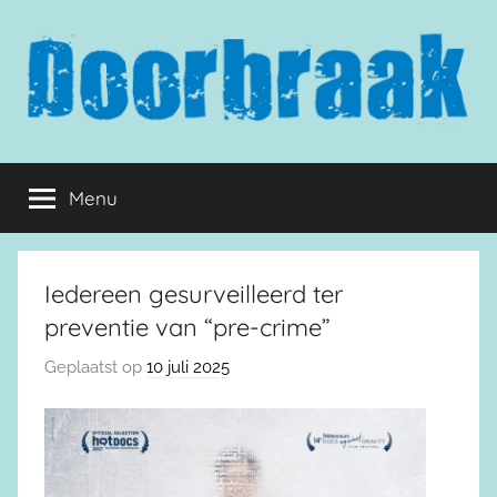
Naar
de
inhoud
springen
Doorbraak.eu
Menu
Iedereen gesurveilleerd ter
preventie van “pre-crime”
Geplaatst op
10 juli 2025