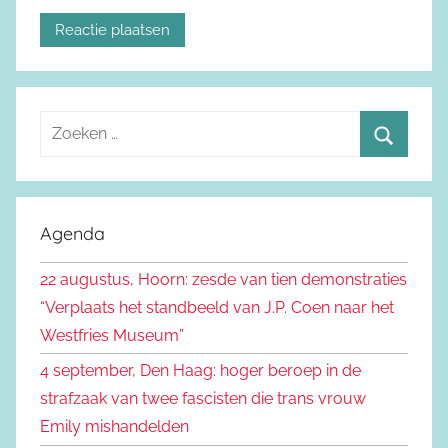
Z
o
Z
e
o
k
e
Agenda
e
k
n
22 augustus, Hoorn: zesde van tien demonstraties
e
n
“Verplaats het standbeeld van J.P. Coen naar het
n
a
Westfries Museum”
a
4 september, Den Haag: hoger beroep in de
r
strafzaak van twee fascisten die trans vrouw
:
Emily mishandelden