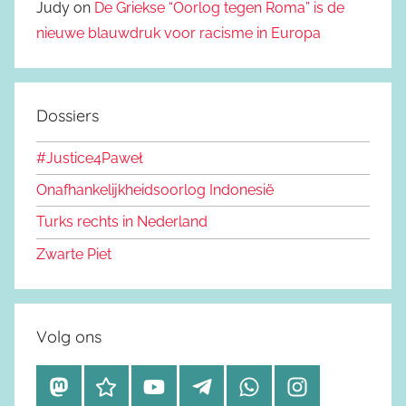
Judy on
De Griekse “Oorlog tegen Roma” is de
nieuwe blauwdruk voor racisme in Europa
Dossiers
#Justice4Paweł
Onafhankelijkheidsoorlog Indonesië
Turks rechts in Nederland
Zwarte Piet
Volg ons
M
B
Y
T
W
I