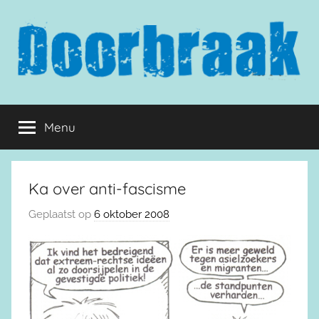
Naar
de
inhoud
springen
Doorbraak.eu
Menu
Ka over anti-fascisme
Geplaatst op
6 oktober 2008