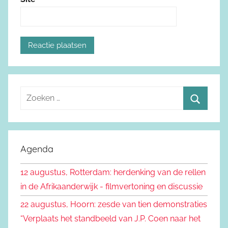
Z
o
Z
e
o
k
e
Agenda
e
k
n
12 augustus, Rotterdam: herdenking van de rellen
e
n
in de Afrikaanderwijk - filmvertoning en discussie
n
a
22 augustus, Hoorn: zesde van tien demonstraties
a
“Verplaats het standbeeld van J.P. Coen naar het
r