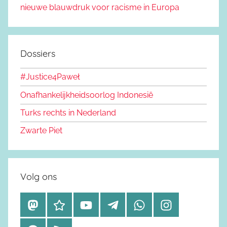
nieuwe blauwdruk voor racisme in Europa
Dossiers
#Justice4Paweł
Onafhankelijkheidsoorlog Indonesië
Turks rechts in Nederland
Zwarte Piet
Volg ons
M
B
Y
T
W
I
a
l
o
e
h
n