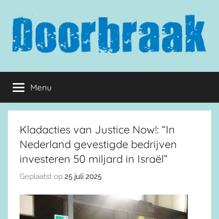
Naar
de
inhoud
springen
Doorbraak.eu
Menu
Kladacties van Justice Now!: “In
Nederland gevestigde bedrijven
investeren 50 miljard in Israël”
Geplaatst op
25 juli 2025