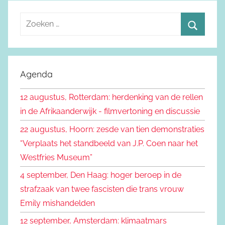
Z
o
Z
e
o
k
e
Agenda
e
k
n
12 augustus, Rotterdam: herdenking van de rellen
e
n
in de Afrikaanderwijk - filmvertoning en discussie
n
a
22 augustus, Hoorn: zesde van tien demonstraties
a
“Verplaats het standbeeld van J.P. Coen naar het
r
Westfries Museum”
:
4 september, Den Haag: hoger beroep in de
strafzaak van twee fascisten die trans vrouw
Emily mishandelden
12 september, Amsterdam: klimaatmars