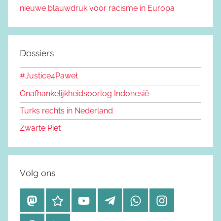
nieuwe blauwdruk voor racisme in Europa
Dossiers
#Justice4Paweł
Onafhankelijkheidsoorlog Indonesië
Turks rechts in Nederland
Zwarte Piet
Volg ons
M
B
Y
T
W
I
a
l
o
e
h
n