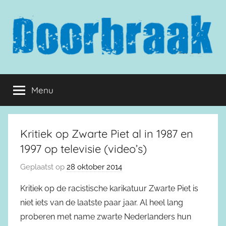
Naar
de
inhoud
springen
Doorbraak.eu
Menu
Kritiek op Zwarte Piet al in 1987 en
1997 op televisie (video’s)
Geplaatst op
28 oktober 2014
Kritiek op de racistische karikatuur Zwarte Piet is
niet iets van de laatste paar jaar. Al heel lang
proberen met name zwarte Nederlanders hun