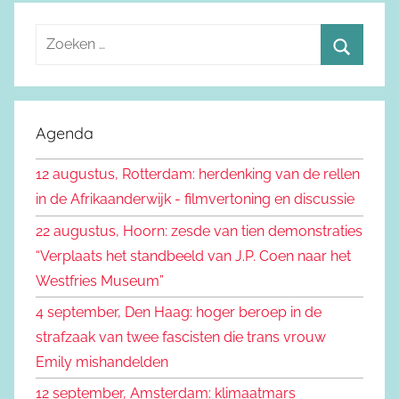
Z
o
Z
e
o
k
e
Agenda
e
k
n
12 augustus, Rotterdam: herdenking van de rellen
e
n
in de Afrikaanderwijk - filmvertoning en discussie
n
a
22 augustus, Hoorn: zesde van tien demonstraties
a
“Verplaats het standbeeld van J.P. Coen naar het
r
Westfries Museum”
:
4 september, Den Haag: hoger beroep in de
strafzaak van twee fascisten die trans vrouw
Emily mishandelden
12 september, Amsterdam: klimaatmars