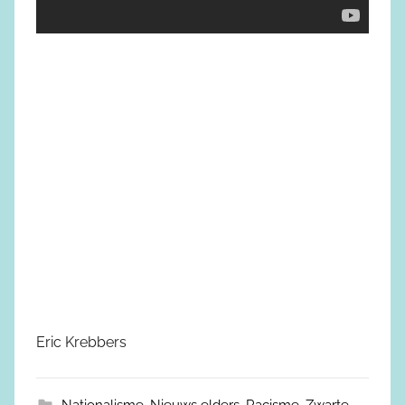
Eric Krebbers
Nationalisme
,
Nieuws elders
,
Racisme
,
Zwarte