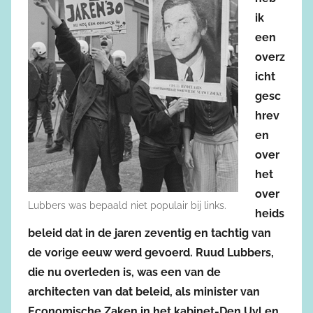
ik
een
overz
icht
gesc
hrev
en
over
het
over
Lubbers was bepaald niet populair bij links.
heids
beleid dat in de jaren zeventig en tachtig van
de vorige eeuw werd gevoerd. Ruud Lubbers,
die nu overleden is, was een van de
architecten van dat beleid, als minister van
Economische Zaken in het kabinet-Den Uyl en