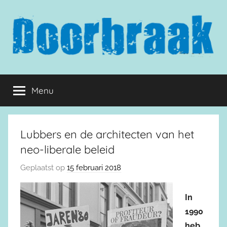
Naar
de
inhoud
springen
Doorbraak.eu
Menu
Lubbers en de architecten van het
neo-liberale beleid
Geplaatst op
15 februari 2018
In
1990
heb