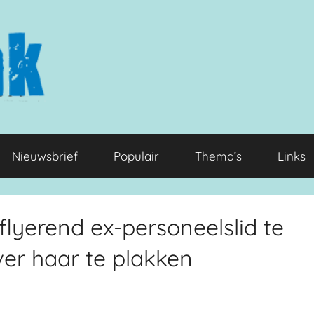
Nieuwsbrief
Populair
Thema’s
Links
flyerend ex-personeelslid te
ver haar te plakken