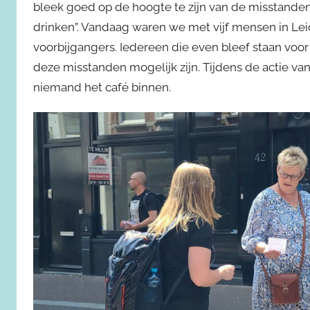
bleek goed op de hoogte te zijn van de misstanden 
drinken”. Vandaag waren we met vijf mensen in Lei
voorbijgangers. Iedereen die even bleef staan voo
deze misstanden mogelijk zijn. Tijdens de actie v
niemand het café binnen.