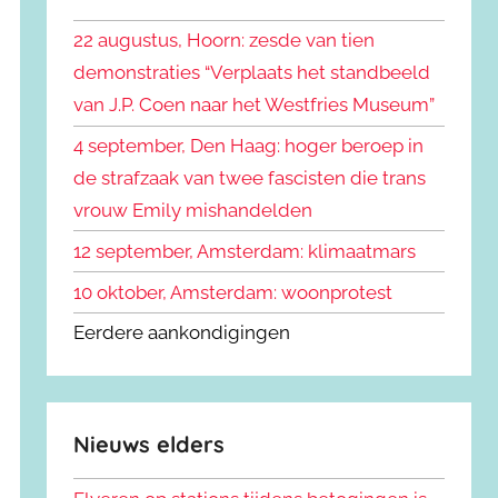
k
n
e
22 augustus, Hoorn: zesde van tien
n
n
demonstraties “Verplaats het standbeeld
a
van J.P. Coen naar het Westfries Museum”
a
r
4 september, Den Haag: hoger beroep in
:
de strafzaak van twee fascisten die trans
vrouw Emily mishandelden
12 september, Amsterdam: klimaatmars
10 oktober, Amsterdam: woonprotest
Eerdere aankondigingen
Nieuws elders