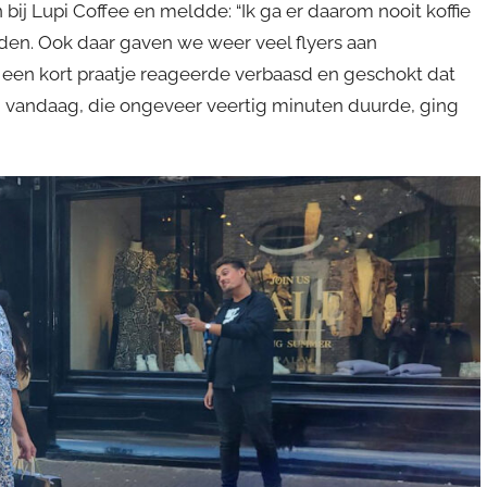
bij Lupi Coffee en meldde: “Ik ga er daarom nooit koffie
den. Ook daar gaven we weer veel flyers aan
r een kort praatje reageerde verbaasd en geschokt dat
an vandaag, die ongeveer veertig minuten duurde, ging