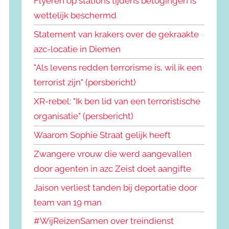
Flyeren op stations tijdens betogingen is
wettelijk beschermd
Statement van krakers over de gekraakte
azc-locatie in Diemen
"Als levens redden terrorisme is, wil ik een
terrorist zijn" (persbericht)
XR-rebel: "Ik ben lid van een terroristische
organisatie" (persbericht)
Waarom Sophie Straat gelijk heeft
Zwangere vrouw die werd aangevallen
door agenten in azc Zeist doet aangifte
Jaison verliest tanden bij deportatie door
team van 19 man
#WijReizenSamen over treindienst