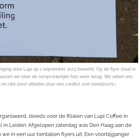
reiging door Lupi op 1 september 2023 bewerkt. Op de flyer staat in
aatsen we later de oorspronkelijke foto weer terug. We willen ons
 en niet laten afleiden door een conflict over beeldrecht.)
ganiseerd, steeds voor de filialen van Lupi Coffee in
li in Leiden. Afgelopen zaterdag was Den Haag aan de
 in een uur tientallen flyers uit. Een voorbijganger