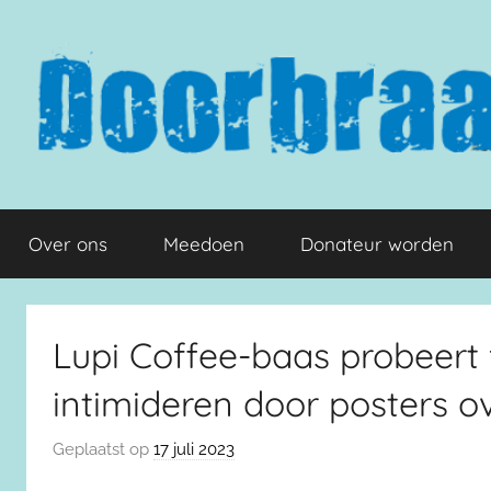
Naar
de
inhoud
springen
Doorbraak.eu
Over ons
Meedoen
Donateur worden
Lupi Coffee-baas probeert 
intimideren door posters o
Geplaatst op
17 juli 2023