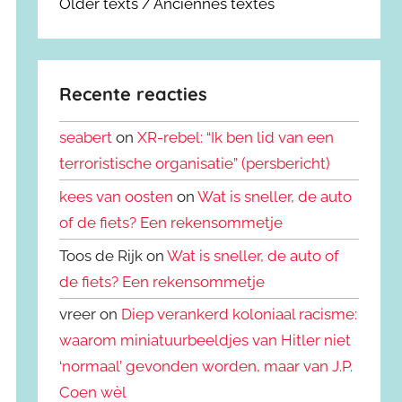
Older texts / Anciennes textes
Recente reacties
seabert
on
XR-rebel: “Ik ben lid van een
terroristische organisatie” (persbericht)
kees van oosten
on
Wat is sneller, de auto
of de fiets? Een rekensommetje
Toos de Rijk on
Wat is sneller, de auto of
de fiets? Een rekensommetje
vreer on
Diep verankerd koloniaal racisme:
waarom miniatuurbeeldjes van Hitler niet
‘normaal’ gevonden worden, maar van J.P.
Coen wèl