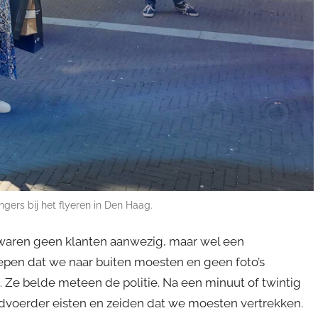
gers bij het flyeren in Den Haag.
r waren geen klanten aanwezig, maar wel een
epen dat we naar buiten moesten en geen foto’s
 Ze belde meteen de politie. Na een minuut of twintig
dvoerder eisten en zeiden dat we moesten vertrekken.