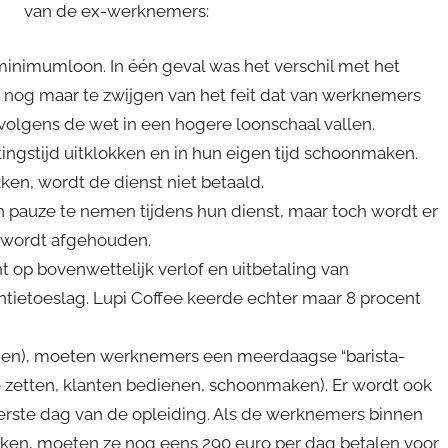
van de ex-werknemers:
 minimumloon. In één geval was het verschil met het
 nog maar te zwijgen van het feit dat van werknemers
volgens de wet in een hogere loonschaal vallen.
tingstijd uitklokken en in hun eigen tijd schoonmaken.
ken, wordt de dienst niet betaald.
 pauze te nemen tijdens hun dienst, maar toch wordt er
 wordt afgehouden.
ht op bovenwettelijk verlof en uitbetaling van
antietoeslag. Lupi Coffee keerde echter maar 8 procent
zien), moeten werknemers een meerdaagse “barista-
fie zetten, klanten bedienen, schoonmaken). Er wordt ook
erste dag van de opleiding. Als de werknemers binnen
kken, moeten ze nog eens 290 euro per dag betalen voor