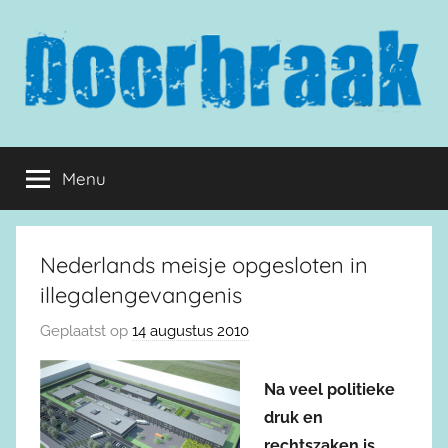
Naar
de
inhoud
springen
Doorbraak.eu
Menu
Nederlands meisje opgesloten in
illegalengevangenis
Geplaatst op
14 augustus 2010
Na veel politieke
druk en
rechtszaken is