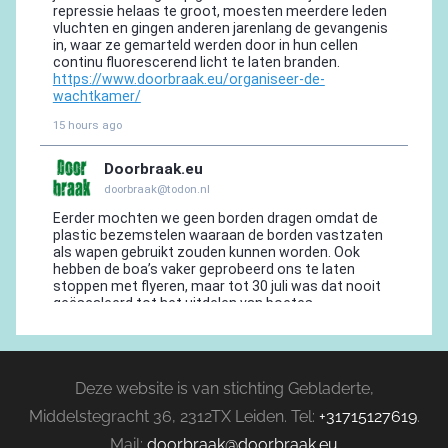
Deze website is van stichting Gebladerte,
Middelstegracht 36, 2312TX Leiden. Tel:
+31715127619
.
Mail:
doorbraak@doorbraak.eu