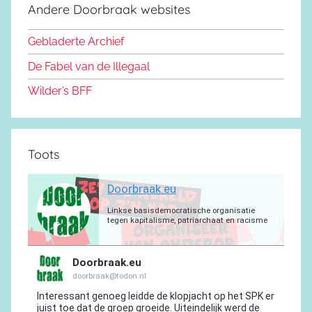
d
k
b
r
a
g
Andere Doorbraak websites
b
o
y
e
a
p
r
o
n
m
p
a
Gebladerte Archief
o
m
De Fabel van de Illegaal
k
Wilder’s BFF
Toots