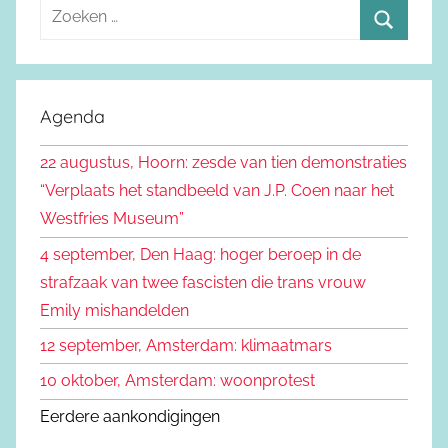
Z
o
Z
e
o
k
e
Agenda
e
k
n
22 augustus, Hoorn: zesde van tien demonstraties
e
n
“Verplaats het standbeeld van J.P. Coen naar het
n
a
Westfries Museum”
a
4 september, Den Haag: hoger beroep in de
r
strafzaak van twee fascisten die trans vrouw
:
Emily mishandelden
12 september, Amsterdam: klimaatmars
10 oktober, Amsterdam: woonprotest
Eerdere aankondigingen