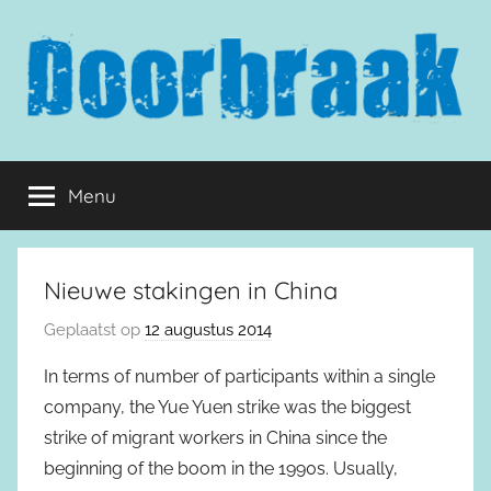
Naar
de
inhoud
springen
Doorbraak.eu
Menu
Nieuwe stakingen in China
Geplaatst op
12 augustus 2014
In terms of number of participants within a single
company, the Yue Yuen strike was the biggest
strike of migrant workers in China since the
beginning of the boom in the 1990s. Usually,