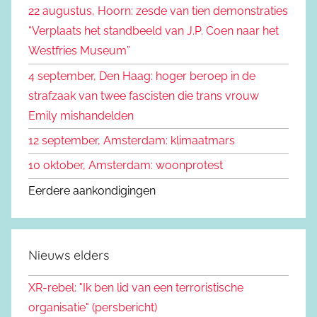
n
22 augustus, Hoorn: zesde van tien demonstraties
e
n
“Verplaats het standbeeld van J.P. Coen naar het
n
a
Westfries Museum”
a
4 september, Den Haag: hoger beroep in de
r
strafzaak van twee fascisten die trans vrouw
:
Emily mishandelden
12 september, Amsterdam: klimaatmars
10 oktober, Amsterdam: woonprotest
Eerdere aankondigingen
Nieuws elders
XR-rebel: "Ik ben lid van een terroristische
organisatie" (persbericht)