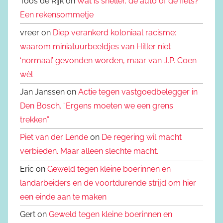
Toos de Rijk on
Wat is sneller, de auto of de fiets?
Een rekensommetje
vreer on
Diep verankerd koloniaal racisme:
waarom miniatuurbeeldjes van Hitler niet
‘normaal’ gevonden worden, maar van J.P. Coen
wèl
Jan Janssen on
Actie tegen vastgoedbelegger in
Den Bosch. “Ergens moeten we een grens
trekken”
Piet van der Lende
on
De regering wil macht
verbieden. Maar alleen slechte macht.
Eric on
Geweld tegen kleine boerinnen en
landarbeiders en de voortdurende strijd om hier
een einde aan te maken
Gert on
Geweld tegen kleine boerinnen en