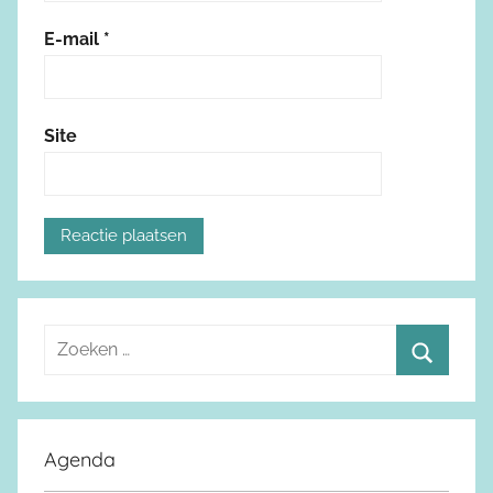
E-mail
*
Site
Z
o
Z
e
o
k
e
Agenda
e
k