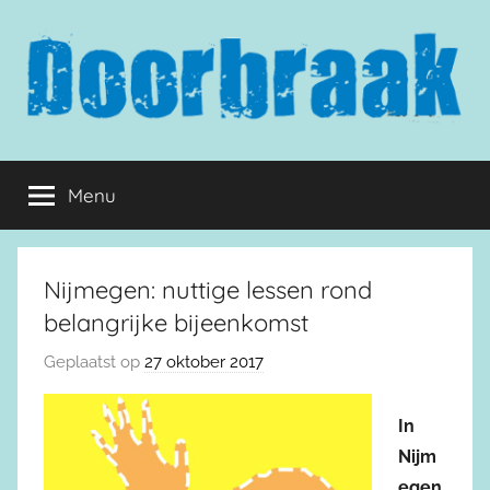
Naar
de
inhoud
springen
Doorbraak.eu
Menu
Nijmegen: nuttige lessen rond
belangrijke bijeenkomst
Geplaatst op
27 oktober 2017
In
Nijm
egen