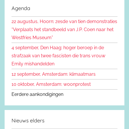
k
e
Agenda
e
k
n
22 augustus, Hoorn: zesde van tien demonstraties
e
n
“Verplaats het standbeeld van J.P. Coen naar het
n
a
Westfries Museum”
a
4 september, Den Haag: hoger beroep in de
r
strafzaak van twee fascisten die trans vrouw
:
Emily mishandelden
12 september, Amsterdam: klimaatmars
10 oktober, Amsterdam: woonprotest
Eerdere aankondigingen
Nieuws elders