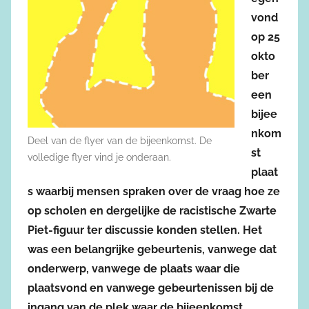
vond
op 25
okto
ber
een
bijee
nkom
Deel van de flyer van de bijeenkomst. De
st
volledige flyer vind je onderaan.
plaat
s waarbij mensen spraken over de vraag hoe ze
op scholen en dergelijke de racistische Zwarte
Piet-figuur ter discussie konden stellen. Het
was een belangrijke gebeurtenis, vanwege dat
onderwerp, vanwege de plaats waar die
plaatsvond en vanwege gebeurtenissen bij de
ingang van de plek waar de bijeenkomst