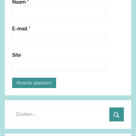
Naam
*
E-mail
*
Site
Z
o
Z
e
o