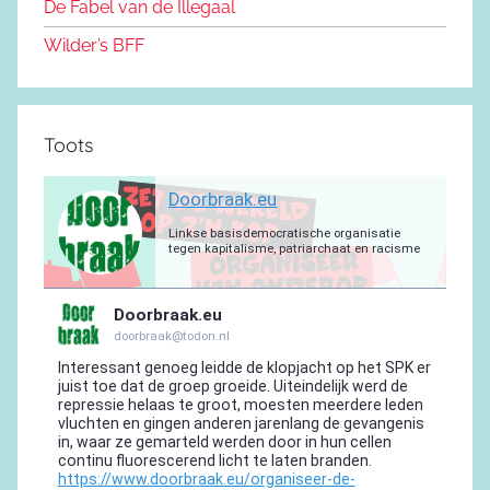
De Fabel van de Illegaal
k
Wilder’s BFF
Toots