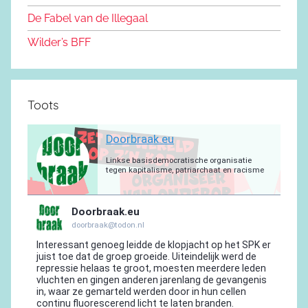
o
m
De Fabel van de Illegaal
k
Wilder’s BFF
Toots