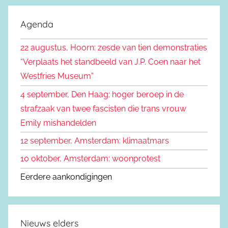
o
k
e
Agenda
e
k
n
22 augustus, Hoorn: zesde van tien demonstraties
e
n
“Verplaats het standbeeld van J.P. Coen naar het
n
a
Westfries Museum”
a
4 september, Den Haag: hoger beroep in de
r
strafzaak van twee fascisten die trans vrouw
:
Emily mishandelden
12 september, Amsterdam: klimaatmars
10 oktober, Amsterdam: woonprotest
Eerdere aankondigingen
Nieuws elders