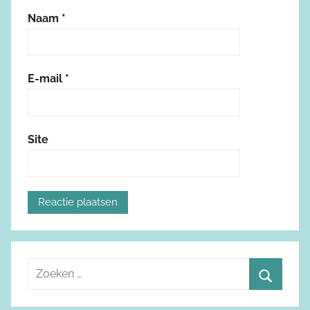
Naam
*
E-mail
*
Site
Z
o
Z
e