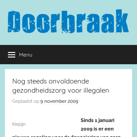
Naar
de
inhoud
springen
Doorbraak.eu
Menu
Nog steeds onvoldoende
gezondheidszorg voor illegalen
Geplaatst op
9 november 2009
Sinds 1 januari
Kiepijn
2009 is er een