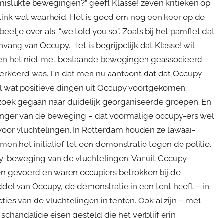
 mislukte bewegingen?” geeft Klasse! zeven kritieken op
flink wat waarheid. Het is goed om nog een keer op de
tje over als: “we told you so”. Zoals bij het pamflet dat
ang van Occupy. Het is begrijpelijk dat Klasse! wil
y, en het niet met bestaande bewegingen geassocieerd –
verkeerd was. En dat men nu aantoont dat dat Occupy
el wat positieve dingen uit Occupy voortgekomen.
zoek gegaan naar duidelijk georganiseerde groepen. En
hanger van de beweging – dat voormalige occupy-ers wel
 voor vluchtelingen. In Rotterdam houden ze lawaai-
en het initiatief tot een demonstratie tegen de politie.
-beweging van de vluchtelingen. Vanuit Occupy-
gen gevoerd en waren occupiers betrokken bij de
iddel van Occupy, de demonstratie in een tent heeft – in
ties van de vluchtelingen in tenten. Ook al zijn – met
schandalige eisen gesteld die het verblijf erin