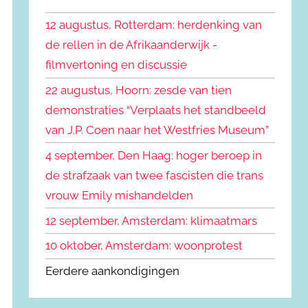
k
n
e
12 augustus, Rotterdam: herdenking van
n
n
de rellen in de Afrikaanderwijk -
a
filmvertoning en discussie
a
r
22 augustus, Hoorn: zesde van tien
:
demonstraties “Verplaats het standbeeld
van J.P. Coen naar het Westfries Museum”
4 september, Den Haag: hoger beroep in
de strafzaak van twee fascisten die trans
vrouw Emily mishandelden
12 september, Amsterdam: klimaatmars
10 oktober, Amsterdam: woonprotest
Eerdere aankondigingen