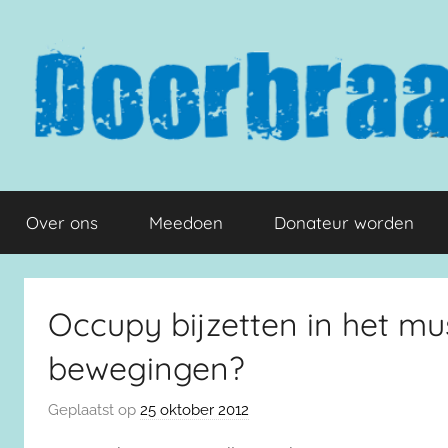
Naar
de
inhoud
springen
Doorbraak.eu
Over ons
Meedoen
Donateur worden
Occupy bijzetten in het m
bewegingen?
Geplaatst op
25 oktober 2012