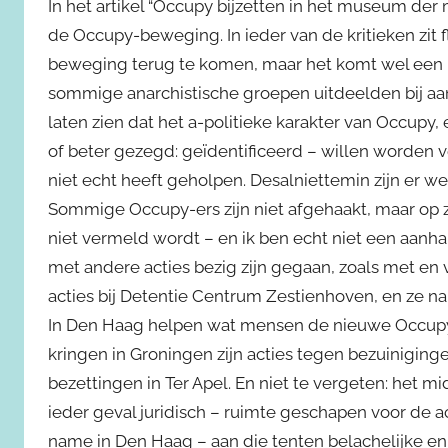
In het artikel “Occupy bijzetten in het museum der
de Occupy-beweging. In ieder van de kritieken zit 
beweging terug te komen, maar het komt wel een bee
sommige anarchistische groepen uitdeelden bij aanv
laten zien dat het a-politieke karakter van Occup
of beter gezegd: geïdentificeerd – willen worden 
niet echt heeft geholpen. Desalniettemin zijn er w
Sommige Occupy-ers zijn niet afgehaakt, maar op 
niet vermeld wordt – en ik ben echt niet een aan
met andere acties bezig zijn gegaan, zoals met en
acties bij Detentie Centrum Zestienhoven, en ze nam
In Den Haag helpen wat mensen de nieuwe Occupy
kringen in Groningen zijn acties tegen bezuinigin
bezettingen in Ter Apel. En niet te vergeten: het m
ieder geval juridisch – ruimte geschapen voor de ac
name in Den Haag – aan die tenten belachelijke en 