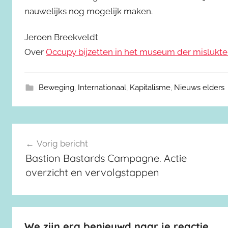
nauwelijks nog mogelijk maken.
Jeroen Breekveldt
Over
Occupy bijzetten in het museum der misluk
Beweging
,
Internationaal
,
Kapitalisme
,
Nieuws elders
Berichtnavigatie
Vorig bericht
Bastion Bastards Campagne. Actie
overzicht en vervolgstappen
We zijn erg benieuwd naar je reactie.