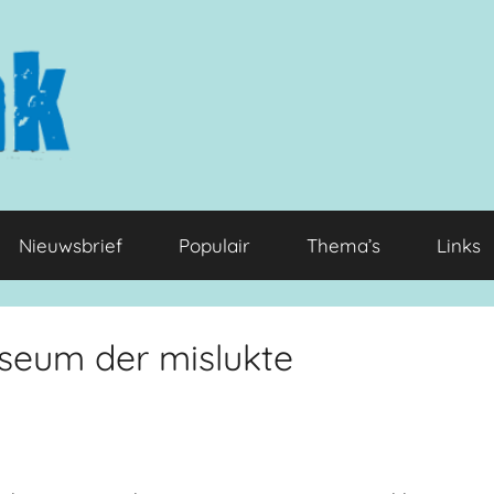
Nieuwsbrief
Populair
Thema’s
Links
useum der mislukte