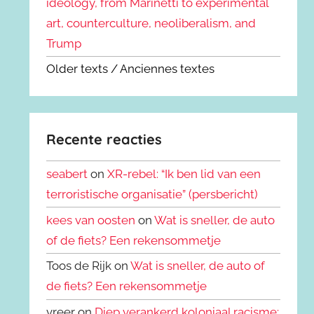
ideology, from Marinetti to experimental
art, counterculture, neoliberalism, and
Trump
Older texts / Anciennes textes
Recente reacties
seabert
on
XR-rebel: “Ik ben lid van een
terroristische organisatie” (persbericht)
kees van oosten
on
Wat is sneller, de auto
of de fiets? Een rekensommetje
Toos de Rijk on
Wat is sneller, de auto of
de fiets? Een rekensommetje
vreer on
Diep verankerd koloniaal racisme: