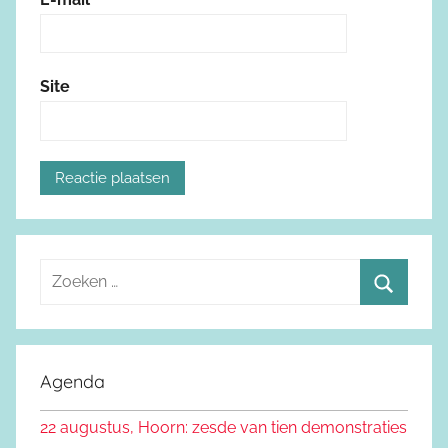
Site
Z
o
Z
e
o
k
e
Agenda
e
k
n
22 augustus, Hoorn: zesde van tien demonstraties
e
n