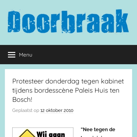
Naar
de
inhoud
springen
Doorbraak.eu
Menu
Protesteer donderdag tegen kabinet
tijdens bordesscène Paleis Huis ten
Bosch!
Geplaatst op
12 oktober 2010
“Nee tegen de