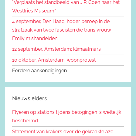
“Verplaats het standbeeld van J.P. Coen naar het
n
a
Westfries Museum”
a
4 september, Den Haag: hoger beroep in de
r
strafzaak van twee fascisten die trans vrouw
:
Emily mishandelden
12 september, Amsterdam: klimaatmars
10 oktober, Amsterdam: woonprotest
Eerdere aankondigingen
Nieuws elders
Flyeren op stations tijdens betogingen is wettelijk
beschermd
Statement van krakers over de gekraakte azc-