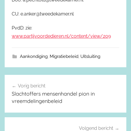
CU: e.anker@tweedekamer.nl
PvdD: zie:
www.partijvoordedieren.nl/content/view/209
Aankondiging
,
Migratiebeleid
,
Uitsluiting
Vorig bericht
Berichtnavigatie
Slachtoffers mensenhandel pion in
vreemdelingenbeleid
Volgend bericht