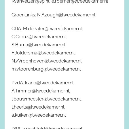
KvanVelzen@sp.nl, e.roemer@tweedekamer.nl
GroenLinks: N.Azough@tweedekamer.nl
CDA: M.dePater@tweedekamer.nl,
C.Coruz@tweedekamer.nl,
S.Buma@tweedekamer.nl,
F.Joldersma@tweedekamer.nl,
N.vVroonhoven@tweedekamer.nl,
m.vtoorenburg@tweedekamer.nl
PvdA: k.arib@tweedekamer.nl,
A.Timmer@tweedekamer.nl,
l.bouwmeester@tweedekamer.nl,
t.heerts@tweedekamer.nl,
a.kuiken@tweedekamer.nl
D66: a.pechtold@tweedekamer.nl