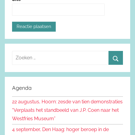
Z
o
Z
e
o
k
e
Agenda
e
k
n
22 augustus, Hoorn: zesde van tien demonstraties
e
n
“Verplaats het standbeeld van J.P. Coen naar het
n
a
Westfries Museum”
a
4 september, Den Haag: hoger beroep in de
r