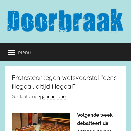
Naar
de
inhoud
springen
Doorbraak.eu
Menu
Protesteer tegen wetsvoorstel “eens
illegaal, altijd illegaal”
Geplaatst op
4 januari 2010
Volgende week
debatteert de