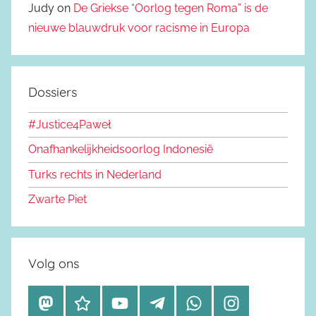
Judy on
De Griekse “Oorlog tegen Roma” is de
nieuwe blauwdruk voor racisme in Europa
Dossiers
#Justice4Paweł
Onafhankelijkheidsoorlog Indonesië
Turks rechts in Nederland
Zwarte Piet
Volg ons
M
B
Y
T
W
I