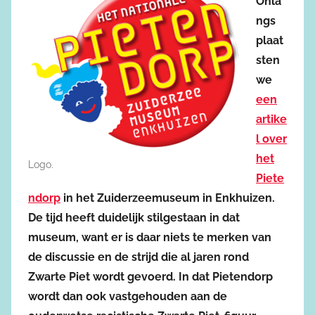
Onla
ngs
plaat
sten
we
een
artike
l over
het
Logo.
Piete
ndorp
in het Zuiderzeemuseum in Enkhuizen.
De tijd heeft duidelijk stilgestaan in dat
museum, want er is daar niets te merken van
de discussie en de strijd die al jaren rond
Zwarte Piet wordt gevoerd. In dat Pietendorp
wordt dan ook vastgehouden aan de