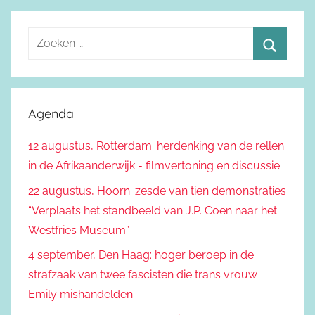
Z
o
Z
e
o
k
e
Agenda
e
k
n
12 augustus, Rotterdam: herdenking van de rellen
e
n
in de Afrikaanderwijk - filmvertoning en discussie
n
a
22 augustus, Hoorn: zesde van tien demonstraties
a
“Verplaats het standbeeld van J.P. Coen naar het
r
Westfries Museum”
:
4 september, Den Haag: hoger beroep in de
strafzaak van twee fascisten die trans vrouw
Emily mishandelden