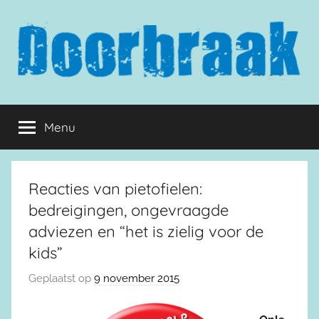
Naar
de
inhoud
springen
Doorbraak.eu
Menu
Reacties van pietofielen:
bedreigingen, ongevraagde
adviezen en “het is zielig voor de
kids”
Geplaatst op
9 november 2015