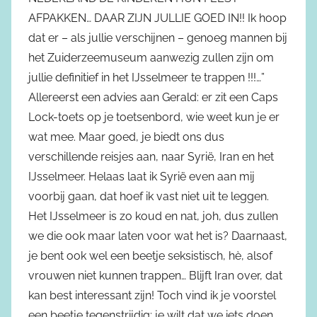
AFPAKKEN… DAAR ZIJN JULLIE GOED IN!! Ik hoop
dat er – als jullie verschijnen – genoeg mannen bij
het Zuiderzeemuseum aanwezig zullen zijn om
jullie definitief in het IJsselmeer te trappen !!!…”
Allereerst een advies aan Gerald: er zit een Caps
Lock-toets op je toetsenbord, wie weet kun je er
wat mee. Maar goed, je biedt ons dus
verschillende reisjes aan, naar Syrië, Iran en het
IJsselmeer. Helaas laat ik Syrië even aan mij
voorbij gaan, dat hoef ik vast niet uit te leggen.
Het IJsselmeer is zo koud en nat, joh, dus zullen
we die ook maar laten voor wat het is? Daarnaast,
je bent ook wel een beetje seksistisch, hè, alsof
vrouwen niet kunnen trappen… Blijft Iran over, dat
kan best interessant zijn! Toch vind ik je voorstel
een beetje tegenstrijdig: je wilt dat we iets doen