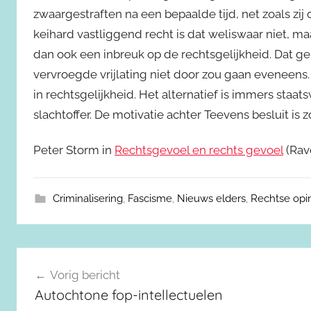
zwaargestraften na een bepaalde tijd, net zoals zi
keihard vastliggend recht is dat weliswaar niet, m
dan ook een inbreuk op de rechtsgelijkheid. Dat geld
vervroegde vrijlating niet door zou gaan eveneens. N
in rechtsgelijkheid. Het alternatief is immers staats
slachtoffer. De motivatie achter Teevens besluit is
Peter Storm in
Rechtsgevoel en rechts gevoel
(Rav
Criminalisering
,
Fascisme
,
Nieuws elders
,
Rechtse opi
Berichtnavigatie
Vorig bericht
Autochtone fop-intellectuelen