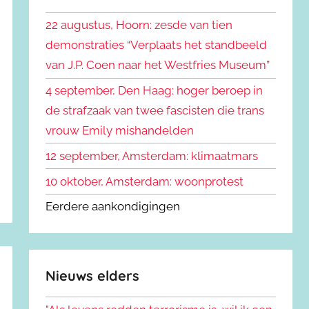
k
n
e
22 augustus, Hoorn: zesde van tien
n
n
demonstraties “Verplaats het standbeeld
a
van J.P. Coen naar het Westfries Museum”
a
r
4 september, Den Haag: hoger beroep in
:
de strafzaak van twee fascisten die trans
vrouw Emily mishandelden
12 september, Amsterdam: klimaatmars
10 oktober, Amsterdam: woonprotest
Eerdere aankondigingen
Nieuws elders