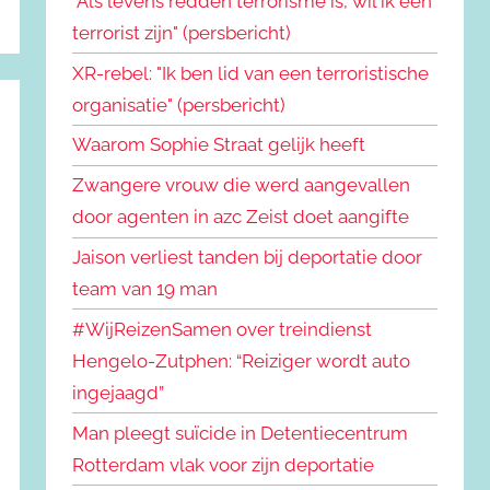
"Als levens redden terrorisme is, wil ik een
terrorist zijn" (persbericht)
XR-rebel: "Ik ben lid van een terroristische
organisatie" (persbericht)
Waarom Sophie Straat gelijk heeft
Zwangere vrouw die werd aangevallen
door agenten in azc Zeist doet aangifte
Jaison verliest tanden bij deportatie door
team van 19 man
#WijReizenSamen over treindienst
Hengelo-Zutphen: “Reiziger wordt auto
ingejaagd”
Man pleegt suïcide in Detentiecentrum
Rotterdam vlak voor zijn deportatie