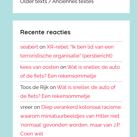
Older texts / Anciennes textes
Recente reacties
seabert
on
XR-rebel: “Ik ben lid van een
terroristische organisatie” (persbericht)
kees van oosten
on
Wat is sneller, de auto
of de fiets? Een rekensommetje
Toos de Rijk on
Wat is sneller, de auto of
de fiets? Een rekensommetje
vreer on
Diep verankerd koloniaal racisme:
waarom miniatuurbeeldjes van Hitler niet
‘normaal’ gevonden worden, maar van J.P.
Coen wèl