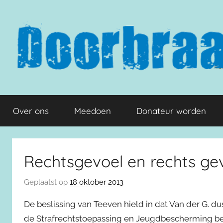
Naar
de
inhoud
springen
Doorbraak.eu
Over ons
Meedoen
Donateur worden
Rechtsgevoel en rechts ge
Geplaatst op
18 oktober 2013
De beslissing van Teeven hield in dat Van der G. dus
de Strafrechtstoepassing en Jeugdbescherming bete