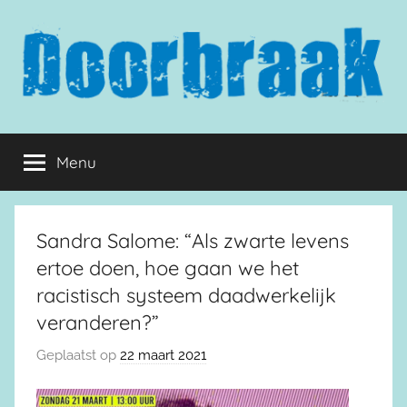
Naar
de
inhoud
springen
Doorbraak.eu
Menu
Sandra Salome: “Als zwarte levens
ertoe doen, hoe gaan we het
racistisch systeem daadwerkelijk
veranderen?”
Geplaatst op
22 maart 2021