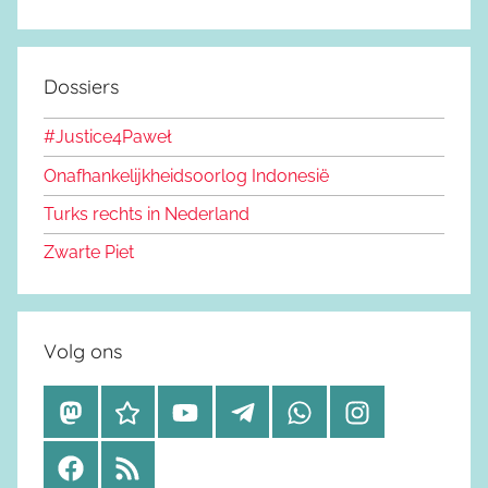
Dossiers
#Justice4Paweł
Onafhankelijkheidsoorlog Indonesië
Turks rechts in Nederland
Zwarte Piet
Volg ons
M
B
Y
T
W
I
a
l
o
e
h
n
F
R
s
u
u
l
a
s