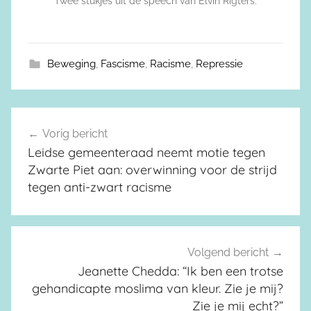
Twee stukjes uit de speech van Elvin Rigters.
Beweging
,
Fascisme
,
Racisme
,
Repressie
Vorig bericht
Berichtnavigatie
Leidse gemeenteraad neemt motie tegen
Zwarte Piet aan: overwinning voor de strijd
tegen anti-zwart racisme
Volgend bericht
Jeanette Chedda: “Ik ben een trotse
gehandicapte moslima van kleur. Zie je mij?
Zie je mij echt?”