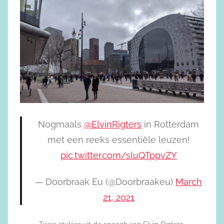
Nogmaals
@ElvinRigters
in Rotterdam
met een reeks essentiële leuzen!
pic.twitter.com/sluQTppvZY
— Doorbraak Eu (@Doorbraakeu)
March
21, 2021