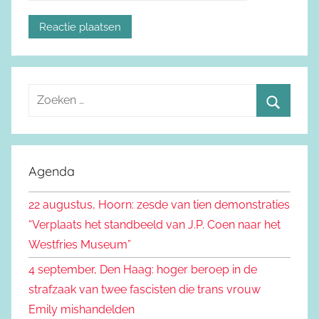
Z
o
Z
e
o
k
e
Agenda
e
k
n
22 augustus, Hoorn: zesde van tien demonstraties
e
n
“Verplaats het standbeeld van J.P. Coen naar het
n
a
Westfries Museum”
a
4 september, Den Haag: hoger beroep in de
r
strafzaak van twee fascisten die trans vrouw
:
Emily mishandelden