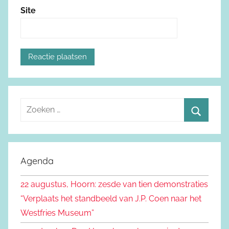
Site
Z
o
Z
e
o
k
e
Agenda
e
k
n
22 augustus, Hoorn: zesde van tien demonstraties
e
n
“Verplaats het standbeeld van J.P. Coen naar het
n
a
Westfries Museum”
a