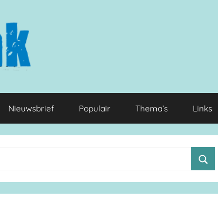
Nieuwsbrief
Populair
Thema’s
Links
Z
o
e