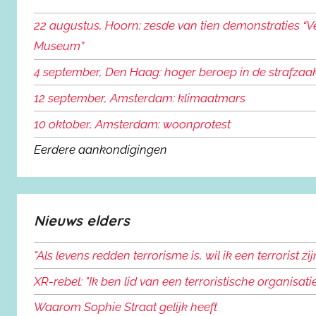
n
22 augustus, Hoorn: zesde van tien demonstraties “Ve
n
Museum”
a
a
4 september, Den Haag: hoger beroep in de strafzaa
r
12 september, Amsterdam: klimaatmars
:
10 oktober, Amsterdam: woonprotest
Eerdere aankondigingen
Nieuws elders
"Als levens redden terrorisme is, wil ik een terrorist zij
XR-rebel: "Ik ben lid van een terroristische organisatie
Waarom Sophie Straat gelijk heeft