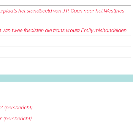
k
e
rplaats het standbeeld van J.P. Coen naar het Westfries
n
k van twee fascisten die trans vrouw Emily mishandelden
n" (persbericht)
" (persbericht)