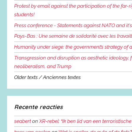
Protest by email against the participation of the far
students!
Press conference - Statements against NATO and it
Pays-Bas : Une semaine de solidarité avec les travail
Humanity under siege: the government’s strategy of
Transgression and disruption as aesthetic ideology, f
neoliberalism, and Trump
Older texts / Anciennes textes
Recente reacties
seabert
on
XR-rebel: “Ik ben lid van een terroristische
kees van oosten
on
Wat is sneller, de auto of de fie