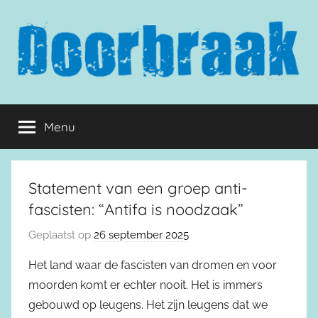
Naar
de
inhoud
springen
Doorbraak.eu
Menu
Statement van een groep anti-
fascisten: “Antifa is noodzaak”
Geplaatst op
26 september 2025
Het land waar de fascisten van dromen en voor
moorden komt er echter nooit. Het is immers
gebouwd op leugens. Het zijn leugens dat we