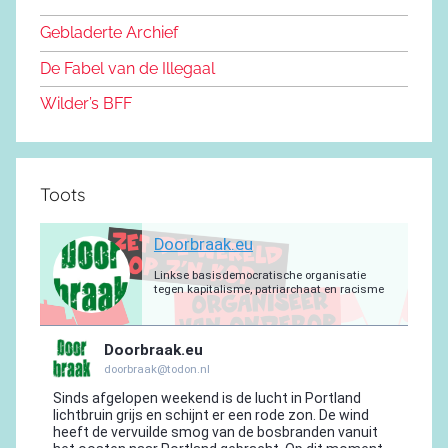
o
y
e
a
p
r
o
n
m
p
a
Gebladerte Archief
o
m
De Fabel van de Illegaal
k
Wilder’s BFF
Toots