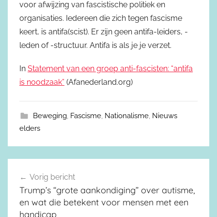
voor afwijzing van fascistische politiek en
organisaties. Iedereen die zich tegen fascisme
keert, is antifa(scist). Er zijn geen antifa-leiders, -
leden of -structuur. Antifa is als je je verzet.
In
Statement van een groep anti-fascisten: “antifa
is noodzaak”
(Afanederland.org)
Beweging
,
Fascisme
,
Nationalisme
,
Nieuws
elders
Vorig bericht
Berichtnavigatie
Trump’s “grote aankondiging” over autisme,
en wat die betekent voor mensen met een
handicap