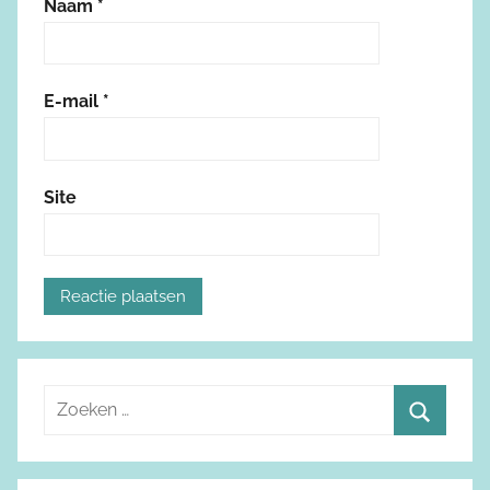
Naam
*
E-mail
*
Site
Z
o
Z
e
o