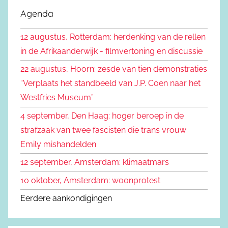
k
e
Agenda
e
k
n
12 augustus, Rotterdam: herdenking van de rellen
e
n
in de Afrikaanderwijk - filmvertoning en discussie
n
a
22 augustus, Hoorn: zesde van tien demonstraties
a
“Verplaats het standbeeld van J.P. Coen naar het
r
Westfries Museum”
:
4 september, Den Haag: hoger beroep in de
strafzaak van twee fascisten die trans vrouw
Emily mishandelden
12 september, Amsterdam: klimaatmars
10 oktober, Amsterdam: woonprotest
Eerdere aankondigingen