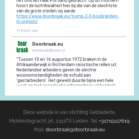
Deze website is van stichting Gebladerte,
Middelstegracht 36, 2312TX Leiden. Tel:
+31715127619
.
Mail:
doorbraak@doorbraak.eu