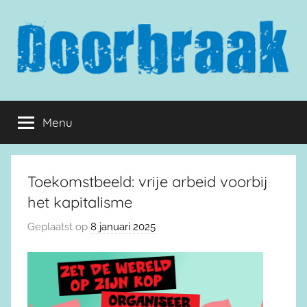
Naar
de
inhoud
springen
Doorbraak.eu
Menu
Toekomstbeeld: vrije arbeid voorbij
het kapitalisme
Geplaatst op
8 januari 2025