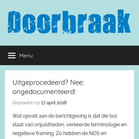
Naar
de
inhoud
springen
Doorbraak.eu
Menu
Uitgeprocedeerd? Nee:
ongedocumenteerd!
Geplaatst op
17 april 2018
Wat opvalt aan de berichtgeving is dat die bol
staat van onjuistheden, verkeerde terminologie en
negatieve framing. Zo hebben de NOS en