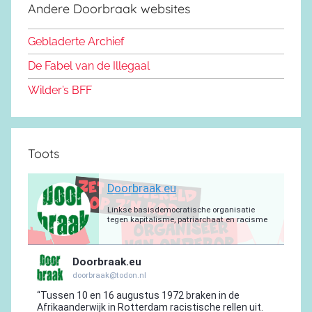
d
k
b
r
a
g
Andere Doorbraak websites
b
o
y
e
a
p
r
o
n
m
p
a
Gebladerte Archief
o
m
De Fabel van de Illegaal
k
Wilder’s BFF
Toots