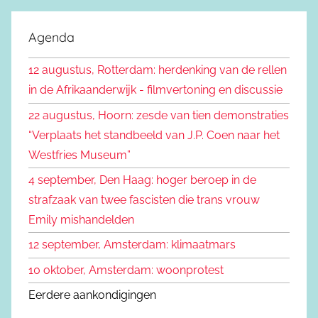
o
k
e
Agenda
e
k
n
12 augustus, Rotterdam: herdenking van de rellen
e
n
in de Afrikaanderwijk - filmvertoning en discussie
n
a
22 augustus, Hoorn: zesde van tien demonstraties
a
“Verplaats het standbeeld van J.P. Coen naar het
r
Westfries Museum”
:
4 september, Den Haag: hoger beroep in de
strafzaak van twee fascisten die trans vrouw
Emily mishandelden
12 september, Amsterdam: klimaatmars
10 oktober, Amsterdam: woonprotest
Eerdere aankondigingen