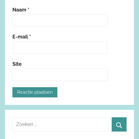
Naam
*
E-mail
*
Site
Z
o
Z
e