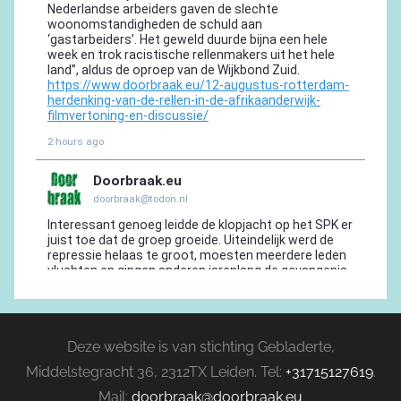
Deze website is van stichting Gebladerte,
Middelstegracht 36, 2312TX Leiden. Tel:
+31715127619
.
Mail:
doorbraak@doorbraak.eu