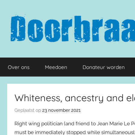
Naar
de
inhoud
springen
Doorbraak.eu
Over ons
Meedoen
Donateur worden
Whiteness, ancestry and el
Geplaatst op
23 november 2021
Right wing politician (and friend to Jean Marie Le P
must be immediately stopped while simultaneously