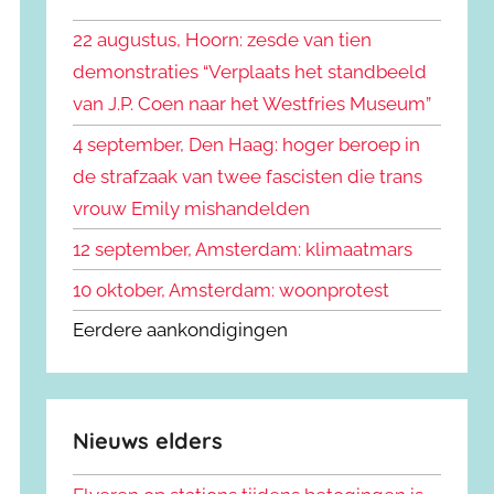
k
n
e
22 augustus, Hoorn: zesde van tien
n
n
demonstraties “Verplaats het standbeeld
a
van J.P. Coen naar het Westfries Museum”
a
r
4 september, Den Haag: hoger beroep in
:
de strafzaak van twee fascisten die trans
vrouw Emily mishandelden
12 september, Amsterdam: klimaatmars
10 oktober, Amsterdam: woonprotest
Eerdere aankondigingen
Nieuws elders