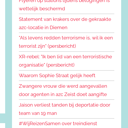
Flyeren op stations tijdens betogingen is
wettelijk beschermd
Statement van krakers over de gekraakte
azc-locatie in Diemen
"Als levens redden terrorisme is, wil ik een
terrorist zijn" (persbericht)
XR-rebel: "Ik ben lid van een terroristische
organisatie" (persbericht)
Waarom Sophie Straat gelijk heeft
Zwangere vrouw die werd aangevallen
door agenten in azc Zeist doet aangifte
Jaison verliest tanden bij deportatie door
team van 19 man
#WijReizenSamen over treindienst