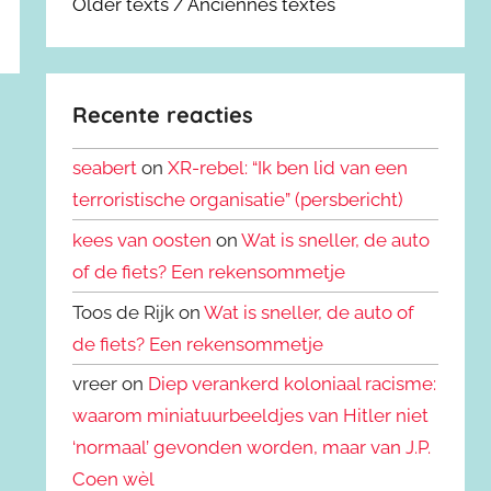
Older texts / Anciennes textes
Recente reacties
seabert
on
XR-rebel: “Ik ben lid van een
terroristische organisatie” (persbericht)
kees van oosten
on
Wat is sneller, de auto
of de fiets? Een rekensommetje
Toos de Rijk on
Wat is sneller, de auto of
de fiets? Een rekensommetje
vreer on
Diep verankerd koloniaal racisme:
waarom miniatuurbeeldjes van Hitler niet
‘normaal’ gevonden worden, maar van J.P.
Coen wèl