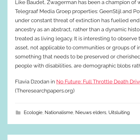
Like Baudet, Zwagerman has been a champion of whi
Telegraaf Media Groep properties: GeenStijl and Po
under constant threat of extinction has fuelled end
ancestry as an abstract, rather than a dynamic hist
treated as living legacy. It is interesting to observ
asset, not applicable to communities or groups of in
something that needs to be preserved or cherished t
people with disabilities, are demographic blobs rat
Flavia Dzodan in
No Future: Full Throttle Death Dr
(Theresearchpapers.org)
Ecologie
,
Nationalisme
,
Nieuws elders
,
Uitsluiting