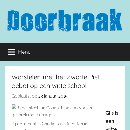
Naar
de
inhoud
springen
Doorbraak.eu
Menu
Worstelen met het Zwarte Piet-
debat op een witte school
Geplaatst op
23 januari 2015
Gijs is
een
Bij de intocht in Gouda: blackface-fan in
witte