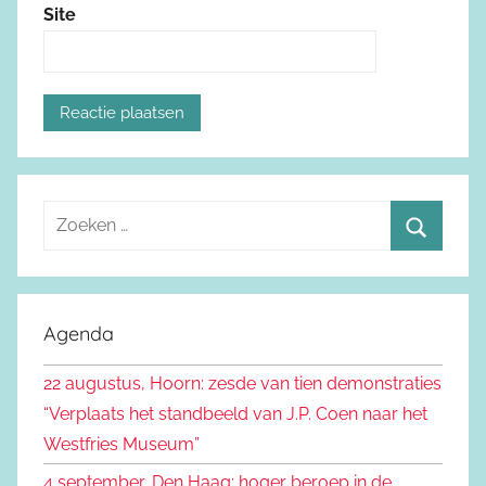
Site
Z
o
Z
e
o
k
e
Agenda
e
k
n
22 augustus, Hoorn: zesde van tien demonstraties
e
n
“Verplaats het standbeeld van J.P. Coen naar het
n
a
Westfries Museum”
a
4 september, Den Haag: hoger beroep in de