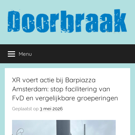
Naar
de
inhoud
springen
Doorbraak.eu
Menu
XR voert actie bij Barpiazza
Amsterdam: stop facilitering van
FvD en vergelijkbare groeperingen
Geplaatst op
3 mei 2026