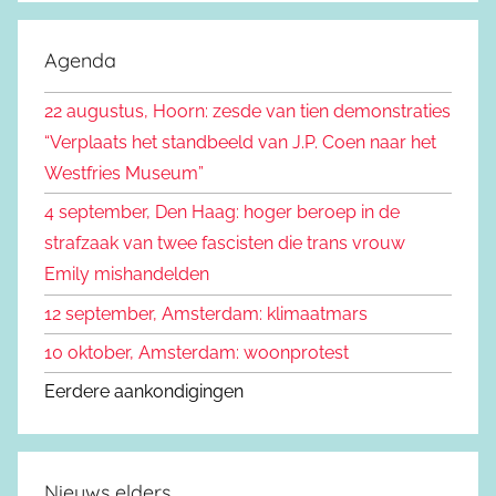
e
o
k
e
Agenda
e
k
n
22 augustus, Hoorn: zesde van tien demonstraties
e
n
“Verplaats het standbeeld van J.P. Coen naar het
n
a
Westfries Museum”
a
4 september, Den Haag: hoger beroep in de
r
strafzaak van twee fascisten die trans vrouw
:
Emily mishandelden
12 september, Amsterdam: klimaatmars
10 oktober, Amsterdam: woonprotest
Eerdere aankondigingen
Nieuws elders