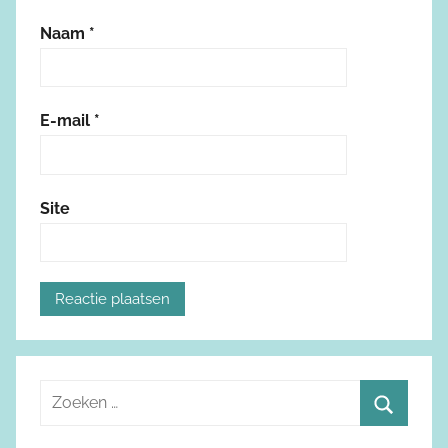
Naam
*
E-mail
*
Site
Z
o
Z