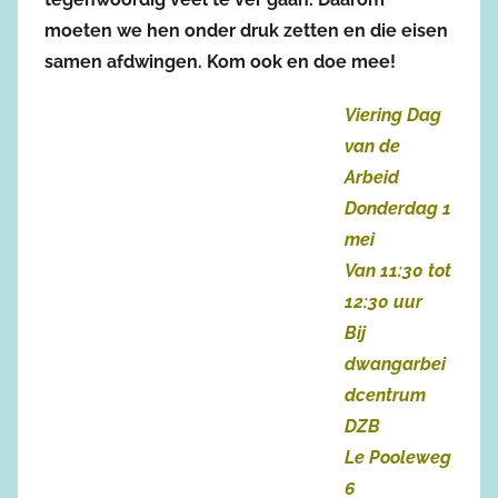
moeten we hen onder druk zetten en die eisen
samen afdwingen. Kom ook en doe mee!
Viering Dag
van de
Arbeid
Donderdag 1
mei
Van 11:30 tot
12:30 uur
Bij
dwangarbei
dcentrum
DZB
Le Pooleweg
6