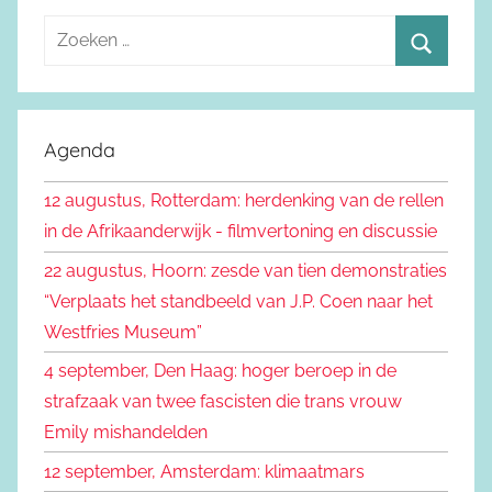
Z
o
Z
e
o
k
e
Agenda
e
k
n
12 augustus, Rotterdam: herdenking van de rellen
e
n
in de Afrikaanderwijk - filmvertoning en discussie
n
a
22 augustus, Hoorn: zesde van tien demonstraties
a
“Verplaats het standbeeld van J.P. Coen naar het
r
Westfries Museum”
:
4 september, Den Haag: hoger beroep in de
strafzaak van twee fascisten die trans vrouw
Emily mishandelden
12 september, Amsterdam: klimaatmars