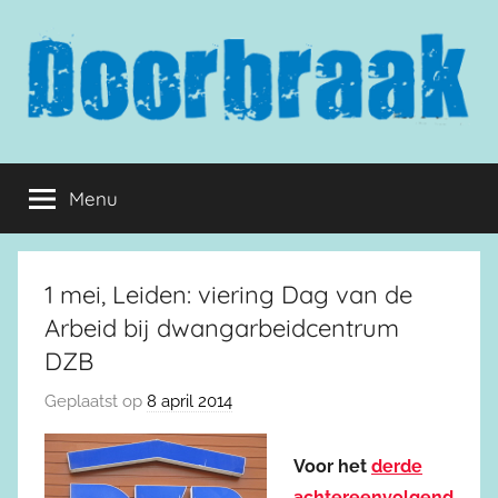
Naar
de
inhoud
springen
Doorbraak.eu
Menu
1 mei, Leiden: viering Dag van de
Arbeid bij dwangarbeidcentrum
DZB
Geplaatst op
8 april 2014
Voor het
derde
achtereenvolgend