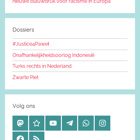
nieuwe blauwdruk voor racisme in Europa
Dossiers
#Justice4Paweł
Onafhankelijkheidsoorlog Indonesië
Turks rechts in Nederland
Zwarte Piet
Volg ons
M
B
Y
T
W
I
a
l
o
e
h
n
F
R