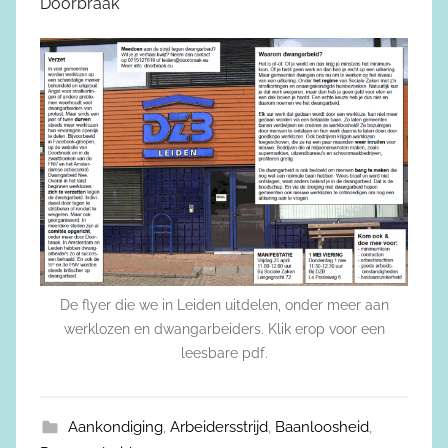
Doorbraak
De flyer die we in Leiden uitdelen, onder meer aan
werklozen en dwangarbeiders. Klik erop voor een
leesbare pdf.
Aankondiging
,
Arbeidersstrijd
,
Baanloosheid
,