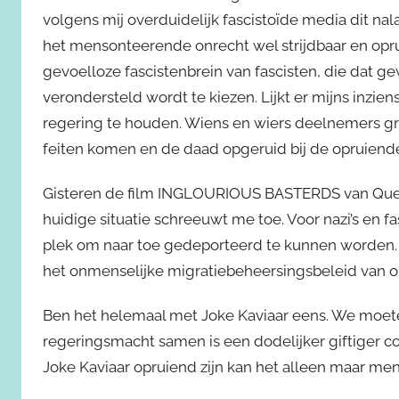
volgens mij overduidelijk fascistoïde media dit nal
het mensonteerende onrecht wel strijdbaar en oprui
gevoelloze fascistenbrein van fascisten, die dat g
verondersteld wordt te kiezen. Lijkt er mijns inzi
regering te houden. Wiens en wiers deelnemers g
feiten komen en de daad opgeruid bij de opruien
Gisteren de film INGLOURIOUS BASTERDS van Quen
huidige situatie schreeuwt me toe. Voor nazi’s en 
plek om naar toe gedeporteerd te kunnen worden. D
het onmenselijke migratiebeheersingsbeleid van on
Ben het helemaal met Joke Kaviaar eens. We moete
regeringsmacht samen is een dodelijker giftiger c
Joke Kaviaar opruiend zijn kan het alleen maar men