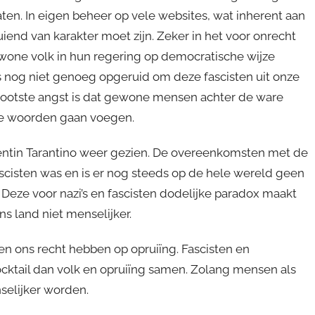
aten. In eigen beheer op vele websites, wat inherent aan
end van karakter moet zijn. Zeker in het voor onrecht
ewone volk in hun regering op democratische wijze
ens nog niet genoeg opgeruid om deze fascisten uit onze
rootste angst is dat gewone mensen achter de ware
de woorden gaan voegen.
tin Tarantino weer gezien. De overeenkomsten met de
fascisten was en is er nog steeds op de hele wereld geen
eze voor nazi’s en fascisten dodelijke paradox maakt
s land niet menselijker.
n ons recht hebben op opruiïng. Fascisten en
ocktail dan volk en opruiïng samen. Zolang mensen als
selijker worden.