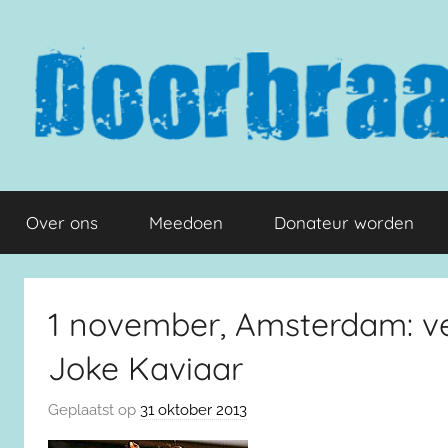
Naar
de
inhoud
springen
Doorbraak.eu
Over ons
Meedoen
Donateur worden
1 november, Amsterdam: ve
Joke Kaviaar
Geplaatst op
31 oktober 2013