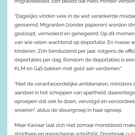
migratiebeleid. Een beleid dat niets minder verdien
“Dagelijks vinden vele in de wet verankerde misd
genoemd. Migranten (zonder papieren) worden stru
gesloopt, vernederd en genegeerd. Op dit moment
van wie velen wachtend op deportatie. En masse 
kinderen. Zo’n tienduizend per jaar, volgens de offi
deportaties per dag. Rondom de deportaties is een 
KLM en G4S bakken met geld aan verdienen.”
“Niet de verantwoordelijke ambtenaren, ministers
aandeel in het scheppen van apartheid; daarenteg
oproepen dat ook te doen, vervolgd en veroordeel
snoeren”, aldus de steungroep in haar oproep.
Maar Kaviaar laat zich niet zomaar monddood maken
strijdbare en messcherpe schrijfstijl. Doorbraak
pub