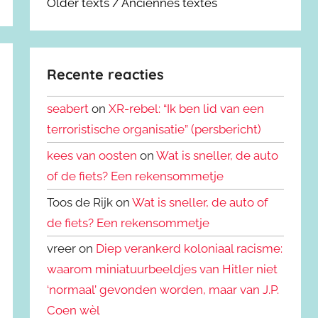
Older texts / Anciennes textes
Recente reacties
seabert
on
XR-rebel: “Ik ben lid van een
terroristische organisatie” (persbericht)
kees van oosten
on
Wat is sneller, de auto
of de fiets? Een rekensommetje
Toos de Rijk on
Wat is sneller, de auto of
de fiets? Een rekensommetje
vreer on
Diep verankerd koloniaal racisme:
waarom miniatuurbeeldjes van Hitler niet
‘normaal’ gevonden worden, maar van J.P.
Coen wèl