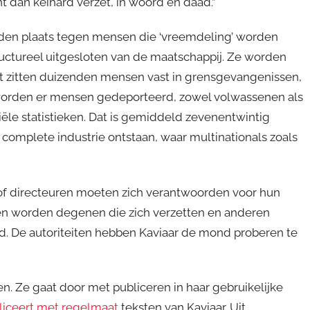
t dan keihard verzet, in woord en daad.”
aden plaats tegen mensen die ‘vreemdeling’ worden
ctureel uitgesloten van de maatschappij. Ze worden
 zitten duizenden mensen vast in grensgevangenissen,
worden er mensen gedeporteerd, zowel volwassenen als
ciële statistieken. Dat is gemiddeld zevenentwintig
complete industrie ontstaan, waar multinationals zoals
 of directeuren moeten zich verantwoorden voor hun
en worden degenen die zich verzetten en anderen
d. De autoriteiten hebben Kaviaar de mond proberen te
. Ze gaat door met publiceren in haar gebruikelijke
liceert met regelmaat
teksten van Kaviaar. Uit