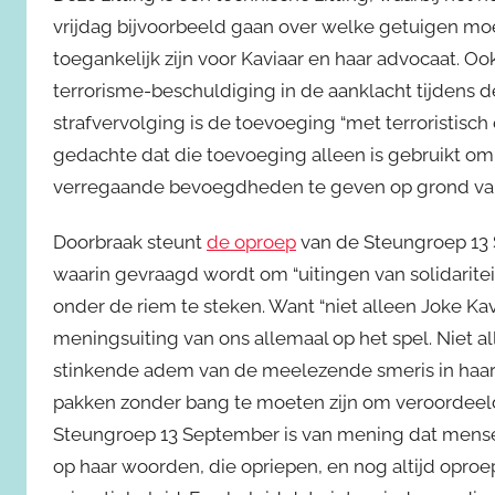
vrijdag bijvoorbeeld gaan over welke getuigen m
toegankelijk zijn voor Kaviaar en haar advocaat. O
terrorisme-beschuldiging in de aanklacht tijdens d
strafvervolging is de toevoeging “met terroristisc
gedachte dat die toevoeging alleen is gebruikt om 
verregaande bevoegdheden te geven op grond van
Doorbraak steunt
de oproep
van de Steungroep 13 S
waarin gevraagd wordt om “uitingen van solidaritei
onder de riem te steken. Want “niet alleen Joke Kavi
meningsuiting van ons allemaal op het spel. Niet a
stinkende adem van de meelezende smeris in haar
pakken zonder bang te moeten zijn om veroordeeld
Steungroep 13 September is van mening dat mensen 
op haar woorden, die opriepen, en nog altijd opro