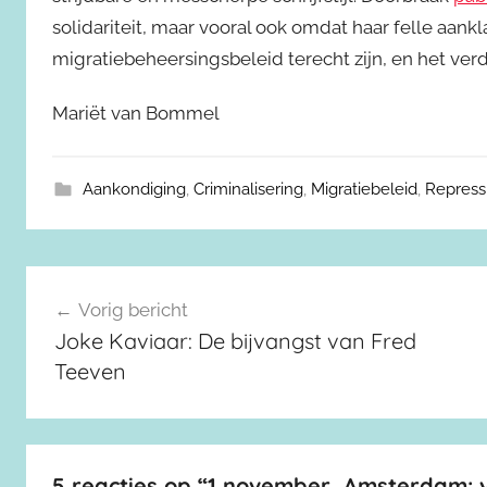
solidariteit, maar vooral ook omdat haar felle aan
migratiebeheersingsbeleid terecht zijn, en het ve
Mariët van Bommel
Aankondiging
,
Criminalisering
,
Migratiebeleid
,
Repress
Berichtnavigatie
Vorig bericht
Joke Kaviaar: De bijvangst van Fred
Teeven
5 reacties op “
1 november, Amsterdam: v