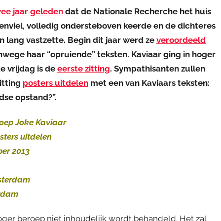
ee jaar geleden
dat de Nationale Recherche het huis
enviel, volledig ondersteboven keerde en de dichteres
n lang vastzette. Begin dit jaar werd ze
veroordeeld
wege haar “opruiende” teksten. Kaviaar ging in hoger
 vrijdag is de
eerste zitting
. Sympathisanten zullen
itting
posters uitdelen
met een van Kaviaars teksten:
ndse opstand?”.
roep Joke Kaviaar
ters uitdelen
ber 2013
sterdam
erdam
 hoger beroep niet inhoudelijk wordt behandeld. Het zal