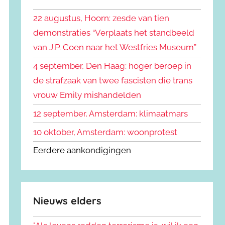
k
n
e
22 augustus, Hoorn: zesde van tien
n
n
demonstraties “Verplaats het standbeeld
a
van J.P. Coen naar het Westfries Museum”
a
r
4 september, Den Haag: hoger beroep in
:
de strafzaak van twee fascisten die trans
vrouw Emily mishandelden
12 september, Amsterdam: klimaatmars
10 oktober, Amsterdam: woonprotest
Eerdere aankondigingen
Nieuws elders