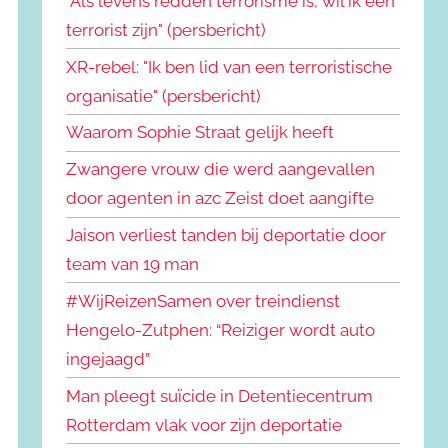
"Als levens redden terrorisme is, wil ik een
terrorist zijn" (persbericht)
XR-rebel: "Ik ben lid van een terroristische
organisatie" (persbericht)
Waarom Sophie Straat gelijk heeft
Zwangere vrouw die werd aangevallen
door agenten in azc Zeist doet aangifte
Jaison verliest tanden bij deportatie door
team van 19 man
#WijReizenSamen over treindienst
Hengelo-Zutphen: “Reiziger wordt auto
ingejaagd”
Man pleegt suïcide in Detentiecentrum
Rotterdam vlak voor zijn deportatie