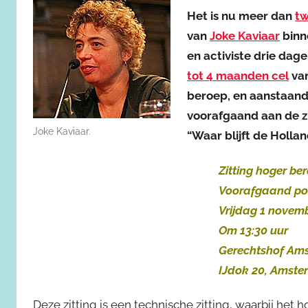
Het is nu meer dan
tw
van
Joke Kaviaar
binn
en activiste drie dage
tot 4 maanden cel
van
beroep, en aanstaande
voorafgaand aan de z
Joke Kaviaar.
“Waar blijft de Holla
Zitting hoger be
Voorafgaand pos
Vrijdag 1 novem
Om 13:30 uur
Gerechtshof Am
IJdok 20, Amst
Deze zitting is een technische zitting, waarbij het