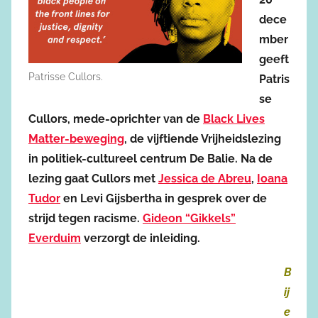
dece
mber
geeft
Patrisse Cullors.
Patris
se
Cullors, mede-oprichter van de
Black Lives
Matter-beweging
, de vijftiende Vrijheidslezing
in politiek-cultureel centrum De Balie. Na de
lezing gaat Cullors met
Jessica de Abreu
,
Ioana
Tudor
en Levi Gijsbertha in gesprek over de
strijd tegen racisme.
Gideon “Gikkels”
Everduim
verzorgt de inleiding.
B
ij
e