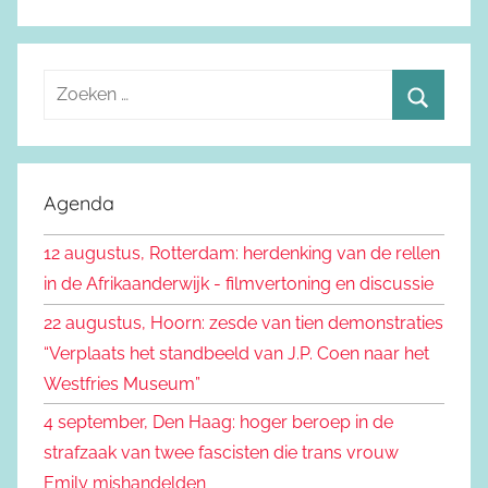
Z
o
Z
e
o
k
e
Agenda
e
k
n
12 augustus, Rotterdam: herdenking van de rellen
e
n
in de Afrikaanderwijk - filmvertoning en discussie
n
a
22 augustus, Hoorn: zesde van tien demonstraties
a
“Verplaats het standbeeld van J.P. Coen naar het
r
Westfries Museum”
:
4 september, Den Haag: hoger beroep in de
strafzaak van twee fascisten die trans vrouw
Emily mishandelden