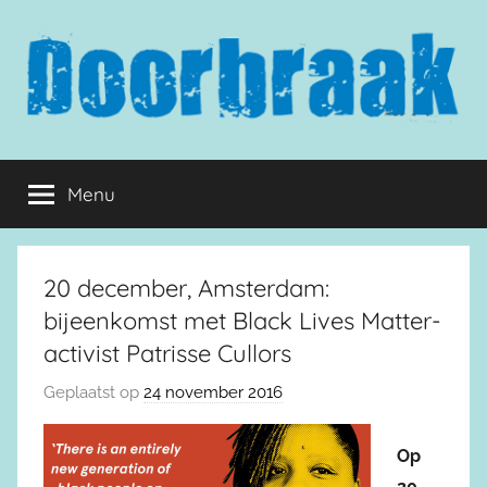
Naar
de
inhoud
springen
Doorbraak.eu
Menu
20 december, Amsterdam:
bijeenkomst met Black Lives Matter-
activist Patrisse Cullors
Geplaatst op
24 november 2016
Op
20