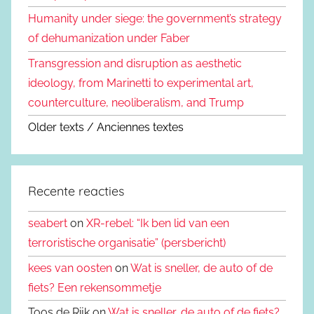
Humanity under siege: the government’s strategy
of dehumanization under Faber
Transgression and disruption as aesthetic
ideology, from Marinetti to experimental art,
counterculture, neoliberalism, and Trump
Older texts / Anciennes textes
Recente reacties
seabert
on
XR-rebel: “Ik ben lid van een
terroristische organisatie” (persbericht)
kees van oosten
on
Wat is sneller, de auto of de
fiets? Een rekensommetje
Toos de Rijk on
Wat is sneller, de auto of de fiets?