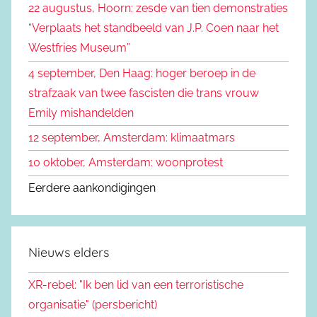
22 augustus, Hoorn: zesde van tien demonstraties
e
n
“Verplaats het standbeeld van J.P. Coen naar het
n
a
Westfries Museum”
a
4 september, Den Haag: hoger beroep in de
r
strafzaak van twee fascisten die trans vrouw
:
Emily mishandelden
12 september, Amsterdam: klimaatmars
10 oktober, Amsterdam: woonprotest
Eerdere aankondigingen
Nieuws elders
XR-rebel: "Ik ben lid van een terroristische
organisatie" (persbericht)