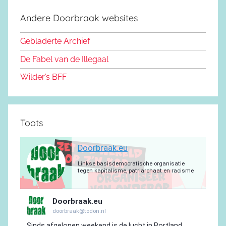
e
d
k
b
r
a
g
Andere Doorbraak websites
b
o
y
e
a
p
r
o
n
m
p
a
Gebladerte Archief
o
m
De Fabel van de Illegaal
k
Wilder’s BFF
Toots