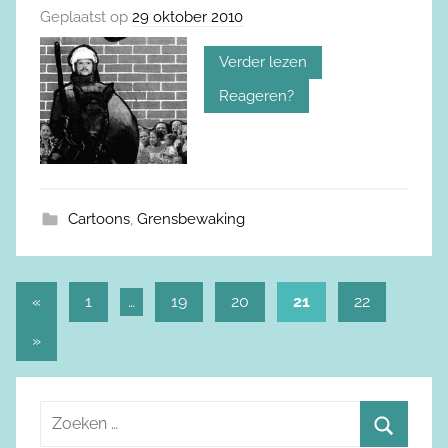
Geplaatst op
29 oktober 2010
Verder lezen
Reageren?
Cartoons
,
Grensbewaking
«
Vorige
1
…
19
20
21
22
Berichtnavigatie
berichten
Volgende
»
berichten
Z
o