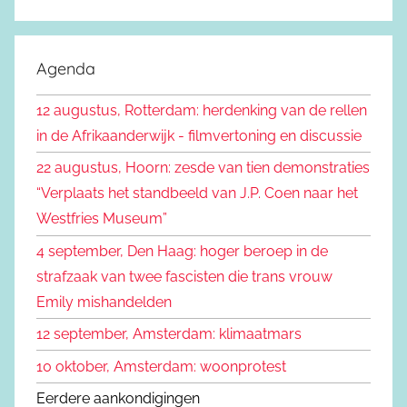
Z
e
o
k
e
Agenda
e
k
n
12 augustus, Rotterdam: herdenking van de rellen
e
n
in de Afrikaanderwijk - filmvertoning en discussie
n
a
22 augustus, Hoorn: zesde van tien demonstraties
a
“Verplaats het standbeeld van J.P. Coen naar het
r
Westfries Museum”
:
4 september, Den Haag: hoger beroep in de
strafzaak van twee fascisten die trans vrouw
Emily mishandelden
12 september, Amsterdam: klimaatmars
10 oktober, Amsterdam: woonprotest
Eerdere aankondigingen