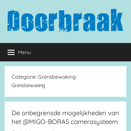
Naar
de
inhoud
springen
Doorbraak.eu
Menu
Categorie:
Grensbewaking
Grensbewaking
De onbegrensde mogelijkheden van
het @MIGO-BORAS camerasysteem