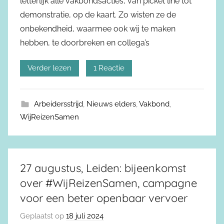
letterlijk alle vakbondsacties, van picket line tot
demonstratie, op de kaart. Zo wisten ze de
onbekendheid, waarmee ook wij te maken
hebben, te doorbreken en collega’s
Verder lezen
1 Reactie
Arbeidersstrijd
,
Nieuws elders
,
Vakbond
,
WijReizenSamen
27 augustus, Leiden: bijeenkomst
over #WijReizenSamen, campagne
voor een beter openbaar vervoer
Geplaatst op
18 juli 2024