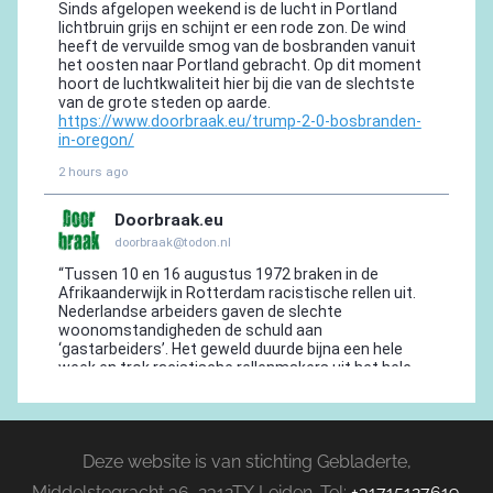
Deze website is van stichting Gebladerte,
Middelstegracht 36, 2312TX Leiden. Tel:
+31715127619
.