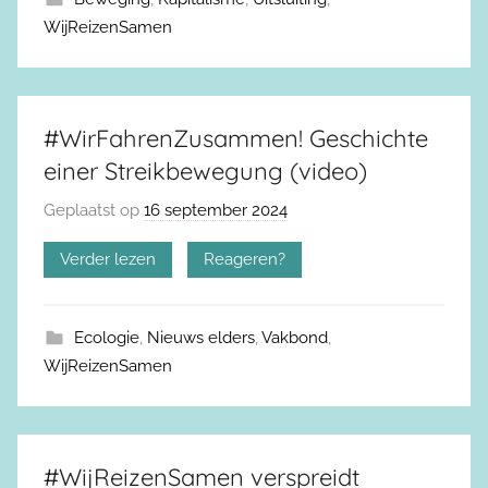
WijReizenSamen
#WirFahrenZusammen! Geschichte
einer Streikbewegung (video)
Geplaatst op
16 september 2024
Verder lezen
Reageren?
Ecologie
,
Nieuws elders
,
Vakbond
,
WijReizenSamen
#WijReizenSamen verspreidt