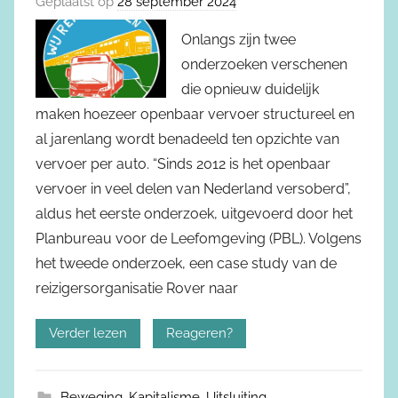
Geplaatst op
28 september 2024
Onlangs zijn twee
onderzoeken verschenen
die opnieuw duidelijk
maken hoezeer openbaar vervoer structureel en
al jarenlang wordt benadeeld ten opzichte van
vervoer per auto. “Sinds 2012 is het openbaar
vervoer in veel delen van Nederland versoberd”,
aldus het eerste onderzoek, uitgevoerd door het
Planbureau voor de Leefomgeving (PBL). Volgens
het tweede onderzoek, een case study van de
reizigersorganisatie Rover naar
Verder lezen
Reageren?
Beweging
,
Kapitalisme
,
Uitsluiting
,