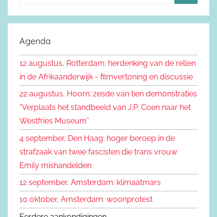
o
Z
e
o
k
e
Agenda
e
k
n
12 augustus, Rotterdam: herdenking van de rellen
e
n
in de Afrikaanderwijk - filmvertoning en discussie
n
a
22 augustus, Hoorn: zesde van tien demonstraties
a
“Verplaats het standbeeld van J.P. Coen naar het
r
Westfries Museum”
:
4 september, Den Haag: hoger beroep in de
strafzaak van twee fascisten die trans vrouw
Emily mishandelden
12 september, Amsterdam: klimaatmars
10 oktober, Amsterdam: woonprotest
Eerdere aankondigingen