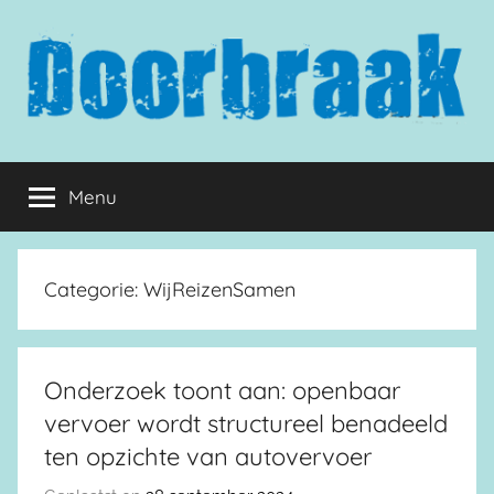
Naar
de
inhoud
springen
Doorbraak.eu
Menu
Categorie:
WijReizenSamen
Onderzoek toont aan: openbaar
vervoer wordt structureel benadeeld
ten opzichte van autovervoer