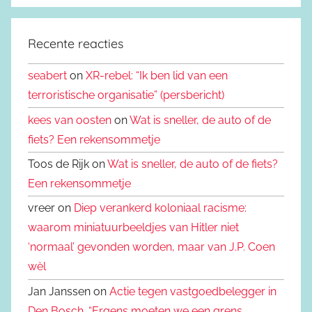
Recente reacties
seabert
on
XR-rebel: “Ik ben lid van een
terroristische organisatie” (persbericht)
kees van oosten
on
Wat is sneller, de auto of de
fiets? Een rekensommetje
Toos de Rijk on
Wat is sneller, de auto of de fiets?
Een rekensommetje
vreer on
Diep verankerd koloniaal racisme:
waarom miniatuurbeeldjes van Hitler niet
‘normaal’ gevonden worden, maar van J.P. Coen
wèl
Jan Janssen on
Actie tegen vastgoedbelegger in
Den Bosch. “Ergens moeten we een grens