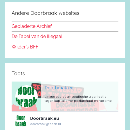
o
s
u
g
s
a
e
d
k
b
r
a
g
Andere Doorbraak websites
b
o
y
e
a
p
r
o
n
m
p
a
Gebladerte Archief
o
m
De Fabel van de Illegaal
k
Wilder’s BFF
Toots