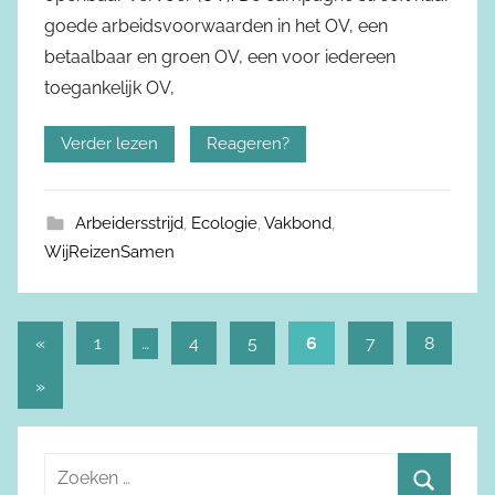
goede arbeidsvoorwaarden in het OV, een
betaalbaar en groen OV, een voor iedereen
toegankelijk OV,
Verder lezen
Reageren?
Arbeidersstrijd
,
Ecologie
,
Vakbond
,
WijReizenSamen
«
Vorige
1
…
4
5
6
7
8
Berichtnavigatie
berichten
Volgende
»
berichten
Z