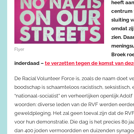
heeft aa
centrum 
sluiting 
omdat zij
zien. Daa
meningsui
Flyer
Broek ro
inderdaad –
te verzetten tegen de komst van dez
De Racial Volunteer Force is, zoals de naam doet 
boodschap is schaamteloos racistisch, seksistisch, 
“nationaal-socialist” en verheerlijken openlijk Adolf 
woorden: diverse leden van de RVF werden eerder 
geweldpleging. Het zal geen toeval zijn dat de R
voor hun demonstratie. Die dag is het precies 80 ja
dan 400 joden vermoordden en duizenden synagog