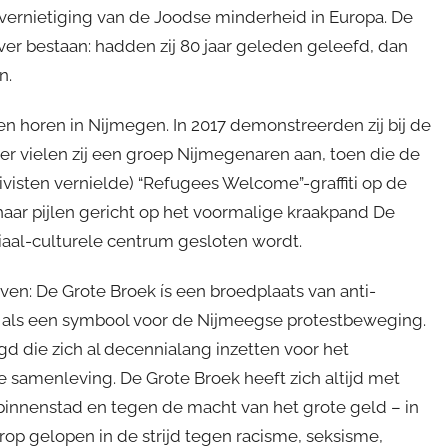
 vernietiging van de Joodse minderheid in Europa. De
er bestaan: hadden zij 80 jaar geleden geleefd, dan
n.
en horen in Nijmegen. In 2017 demonstreerden zij bij de
 vielen zij een groep Nijmegenaren aan, toen die de
isten vernielde) “Refugees Welcome”-graffiti op de
aar pijlen gericht op het voormalige kraakpand De
iaal-culturele centrum gesloten wordt.
ven: De Grote Broek ís een broedplaats van anti-
trum als een symbool voor de Nijmeegse protestbeweging.
igd die zich al decennialang inzetten voor het
se samenleving. De Grote Broek heeft zich altijd met
binnenstad en tegen de macht van het grote geld – in
rop gelopen in de strijd tegen racisme, seksisme,