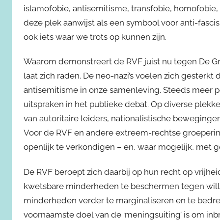
islamofobie, antisemitisme, transfobie, homofobie,
deze plek aanwijst als een symbool voor anti-fascisme
ook iets waar we trots op kunnen zijn.
Waarom demonstreert de RVF juist nu tegen De Gro
laat zich raden. De neo-nazi’s voelen zich gester
antisemitisme in onze samenleving. Steeds meer pol
uitspraken in het publieke debat. Op diverse ple
van autoritaire leiders, nationalistische beweging
Voor de RVF en andere extreem-rechtse groeperi
openlijk te verkondigen – en, waar mogelijk, met ge
De RVF beroept zich daarbij op hun recht op vrijhe
kwetsbare minderheden te beschermen tegen willeke
minderheden verder te marginaliseren en te bedrei
voornaamste doel van de ‘meningsuiting’ is om inb