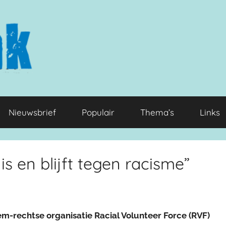
Nieuwsbrief
Populair
Thema’s
Links
s en blijft tegen racisme”
m-rechtse organisatie Racial Volunteer Force (RVF)