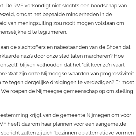
ikt. De RVF verkondigt niet slechts een boodschap van
geweld, omdat het bepaalde minderheden in de
heid van meningsuiting zou nooit mogen volstaan om
enselijkheid te legitimeren.
aan de slachtoffers en nabestaanden van de Shoah dat
verklaarde nazi’s door onze stad laten marcheren? Hoe
zelf, blijven volhouden dat het “dit keer zo’n vaart
gon? Wat zijn onze Nijmeegse waarden van progressiviteit
 om ze tegen dergelijke dreigingen te verdedigen? Er moet
er. We roepen de Nijmeegse gemeenschap op om stelling
oestemming krijgt van de gemeente Nijmegen om vóór
RVF heeft daarom haar plannen voor een aangemelde
sbericht zullen zij zich “bezinnen op alternatieve vormen