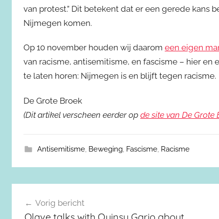
van protest.” Dit betekent dat er een gerede kans 
Nijmegen komen.
Op 10 november houden wij daarom
een eigen man
van racisme, antisemitisme, en fascisme – hier en
te laten horen: Nijmegen is en blijft tegen racisme.
De Grote Broek
(Dit artikel verscheen eerder op
de site van De Grote
Antisemitisme
,
Beweging
,
Fascisme
,
Racisme
Berichtnavigatie
Vorig bericht
Olave talks with Quinsy Gario about