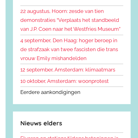
k
n
e
22 augustus, Hoorn: zesde van tien
n
n
demonstraties “Verplaats het standbeeld
a
van J.P. Coen naar het Westfries Museum”
a
r
4 september, Den Haag: hoger beroep in
:
de strafzaak van twee fascisten die trans
vrouw Emily mishandelden
12 september, Amsterdam: klimaatmars
10 oktober, Amsterdam: woonprotest
Eerdere aankondigingen
Nieuws elders