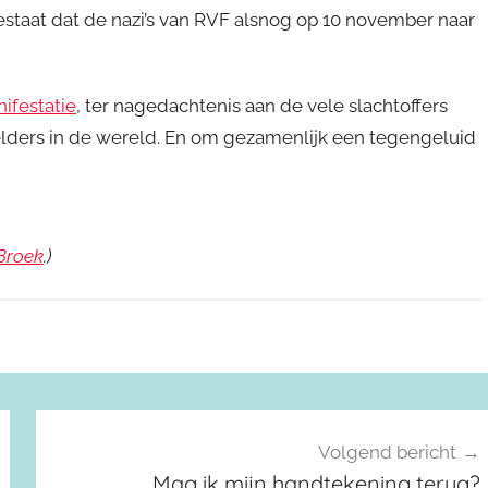
bestaat dat de nazi’s van RVF alsnog op 10 november naar
ifestatie
, ter nagedachtenis aan de vele slachtoffers
 elders in de wereld. En om gezamenlijk een tegengeluid
 Broek
.)
Volgend bericht
Mag ik mijn handtekening terug?