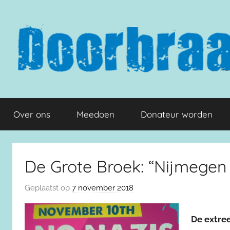
Naar
de
inhoud
springen
Doorbraak.eu
Over ons
Meedoen
Donateur worden
De Grote Broek: “Nijmegen i
Geplaatst op
7 november 2018
De extree