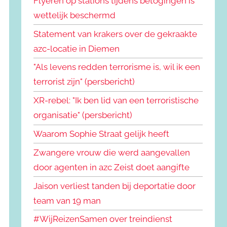
Flyeren op stations tijdens betogingen is
wettelijk beschermd
Statement van krakers over de gekraakte
azc-locatie in Diemen
"Als levens redden terrorisme is, wil ik een
terrorist zijn" (persbericht)
XR-rebel: "Ik ben lid van een terroristische
organisatie" (persbericht)
Waarom Sophie Straat gelijk heeft
Zwangere vrouw die werd aangevallen
door agenten in azc Zeist doet aangifte
Jaison verliest tanden bij deportatie door
team van 19 man
#WijReizenSamen over treindienst