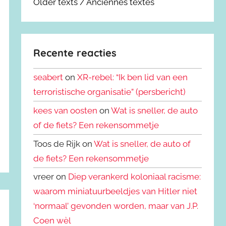
Older texts / Anciennes textes
Recente reacties
seabert
on
XR-rebel: “Ik ben lid van een
terroristische organisatie” (persbericht)
kees van oosten
on
Wat is sneller, de auto
of de fiets? Een rekensommetje
Toos de Rijk on
Wat is sneller, de auto of
de fiets? Een rekensommetje
vreer on
Diep verankerd koloniaal racisme:
waarom miniatuurbeeldjes van Hitler niet
‘normaal’ gevonden worden, maar van J.P.
Coen wèl