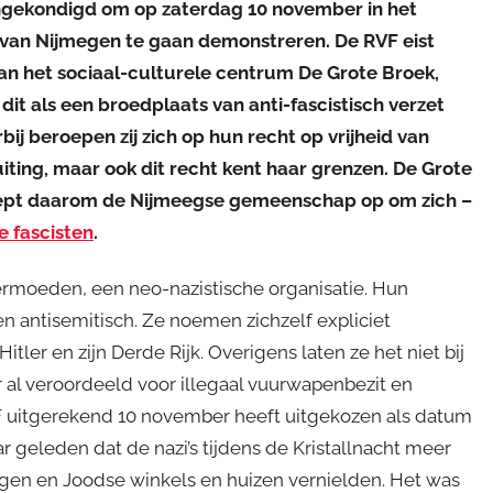
ngekondigd om op zaterdag 10 november in het
van Nijmegen te gaan demonstreren. De RVF eist
van het sociaal-culturele centrum De Grote Broek,
 dit als een broedplaats van anti-fascistisch verzet
rbij beroepen zij zich op hun recht op vrijheid van
ting, maar ook dit recht kent haar grenzen. De Grote
ept daarom de Nijmeegse gemeenschap op om zich –
e fascisten
.
vermoeden, een neo-nazistische organisatie. Hun
en antisemitisch. Ze noemen zichzelf expliciet
Hitler en zijn Derde Rijk. Overigens laten ze het niet bij
al veroordeeld voor illegaal vuurwapenbezit en
VF uitgerekend 10 november heeft uitgekozen als datum
ar geleden dat de nazi’s tijdens de Kristallnacht meer
en en Joodse winkels en huizen vernielden. Het was