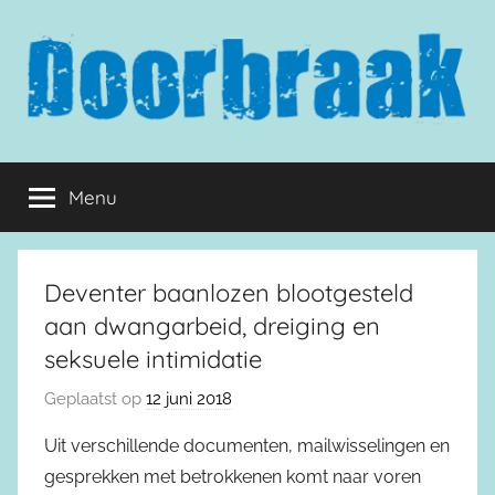
Naar
de
inhoud
springen
Doorbraak.eu
Menu
Deventer baanlozen blootgesteld
aan dwangarbeid, dreiging en
seksuele intimidatie
Geplaatst op
12 juni 2018
Uit verschillende documenten, mailwisselingen en
gesprekken met betrokkenen komt naar voren