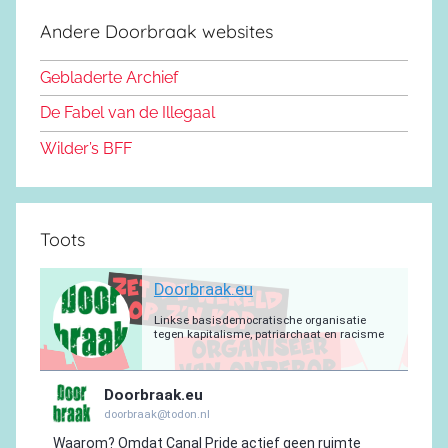
e
d
k
b
r
a
g
Andere Doorbraak websites
b
o
y
e
a
p
r
o
n
m
p
a
Gebladerte Archief
o
m
De Fabel van de Illegaal
k
Wilder’s BFF
Toots