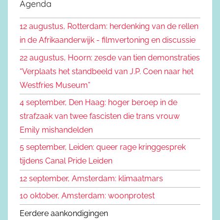
e
Agenda
e
k
n
12 augustus, Rotterdam: herdenking van de rellen
e
n
in de Afrikaanderwijk - filmvertoning en discussie
n
a
22 augustus, Hoorn: zesde van tien demonstraties
a
“Verplaats het standbeeld van J.P. Coen naar het
r
Westfries Museum”
:
4 september, Den Haag: hoger beroep in de
strafzaak van twee fascisten die trans vrouw
Emily mishandelden
5 september, Leiden: queer rage kringgesprek
tijdens Canal Pride Leiden
12 september, Amsterdam: klimaatmars
10 oktober, Amsterdam: woonprotest
Eerdere aankondigingen