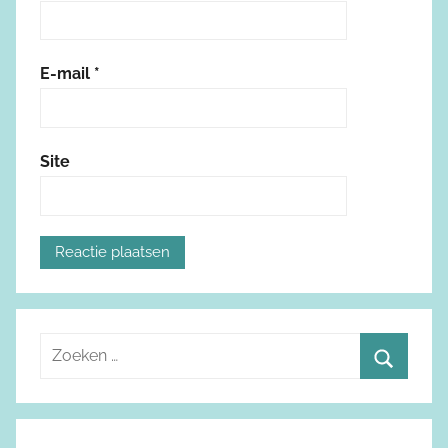
E-mail
*
Site
Z
o
Z
e
o
k