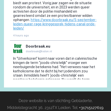
Deze website is van stichting Gebladerte,
Middelstegracht 36, 2312TX Leiden. Tel:
+31715127619
.