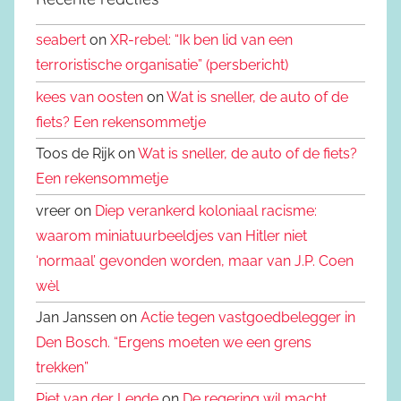
seabert
on
XR-rebel: “Ik ben lid van een
terroristische organisatie” (persbericht)
kees van oosten
on
Wat is sneller, de auto of de
fiets? Een rekensommetje
Toos de Rijk on
Wat is sneller, de auto of de fiets?
Een rekensommetje
vreer on
Diep verankerd koloniaal racisme:
waarom miniatuurbeeldjes van Hitler niet
‘normaal’ gevonden worden, maar van J.P. Coen
wèl
Jan Janssen on
Actie tegen vastgoedbelegger in
Den Bosch. “Ergens moeten we een grens
trekken”
Piet van der Lende
on
De regering wil macht