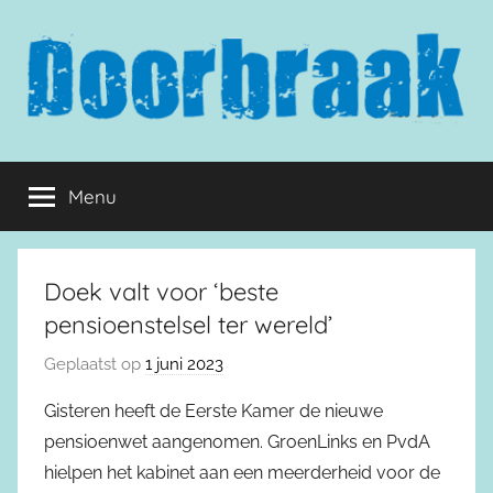
Naar
de
inhoud
springen
Doorbraak.eu
Menu
Doek valt voor ‘beste
pensioenstelsel ter wereld’
Geplaatst op
1 juni 2023
Gisteren heeft de Eerste Kamer de nieuwe
pensioenwet aangenomen. GroenLinks en PvdA
hielpen het kabinet aan een meerderheid voor de