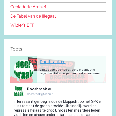
o
n
m
p
a
Gebladerte Archief
o
m
De Fabel van de Illegaal
k
Wilder’s BFF
Toots