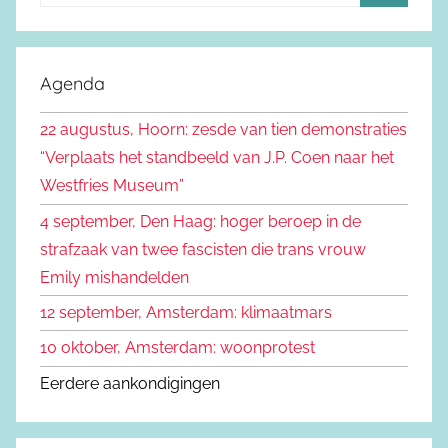
o
Z
e
o
k
e
Agenda
e
k
n
22 augustus, Hoorn: zesde van tien demonstraties
e
n
“Verplaats het standbeeld van J.P. Coen naar het
n
a
Westfries Museum”
a
4 september, Den Haag: hoger beroep in de
r
strafzaak van twee fascisten die trans vrouw
:
Emily mishandelden
12 september, Amsterdam: klimaatmars
10 oktober, Amsterdam: woonprotest
Eerdere aankondigingen