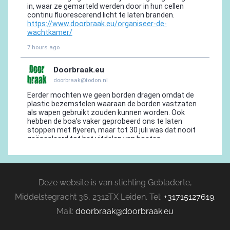
Deze website is van stichting Gebladerte,
Middelstegracht 36, 2312TX Leiden. Tel:
+31715127619
.
Mail:
doorbraak@doorbraak.eu