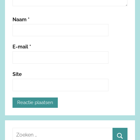
Naam
*
E-mail
*
Site
Z