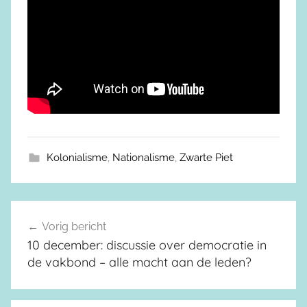
Kolonialisme
,
Nationalisme
,
Zwarte Piet
Vorig bericht
Berichtnavigatie
10 december: discussie over democratie in
de vakbond – alle macht aan de leden?