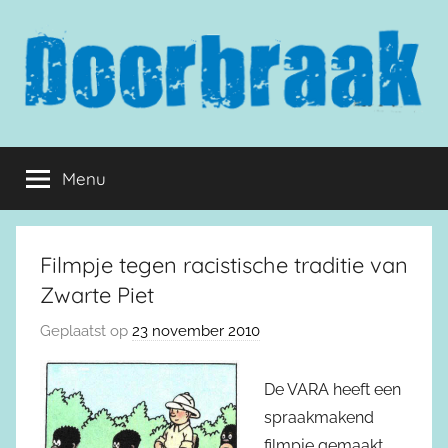
Naar
de
inhoud
springen
Doorbraak.eu
Menu
Filmpje tegen racistische traditie van
Zwarte Piet
Geplaatst op
23 november 2010
De VARA heeft een
spraakmakend
filmpje gemaakt