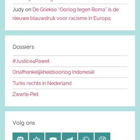
Judy on
De Griekse “Oorlog tegen Roma” is de
nieuwe blauwdruk voor racisme in Europa
Dossiers
#Justice4Paweł
Onafhankelijkheidsoorlog Indonesië
Turks rechts in Nederland
Zwarte Piet
Volg ons
M
B
Y
T
W
I