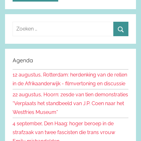
Z
o
Z
e
o
k
e
Agenda
e
k
n
12 augustus, Rotterdam: herdenking van de rellen
e
n
in de Afrikaanderwijk - filmvertoning en discussie
n
a
22 augustus, Hoorn: zesde van tien demonstraties
a
“Verplaats het standbeeld van J.P. Coen naar het
r
Westfries Museum”
:
4 september, Den Haag: hoger beroep in de
strafzaak van twee fascisten die trans vrouw