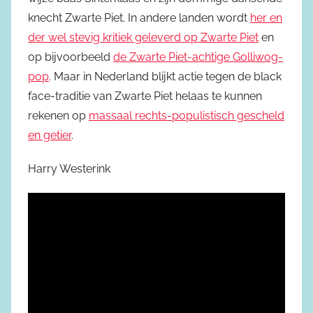
knecht Zwarte Piet. In andere landen wordt
her en
der wel stevig kritiek geleverd op Zwarte Piet
en
op bijvoorbeeld
de Zwarte Piet-achtige Golliwog-
pop
. Maar in Nederland blijkt actie tegen de black
face-traditie van Zwarte Piet helaas te kunnen
rekenen op
massaal rechts-populistisch gescheld
en getier
.
Harry Westerink