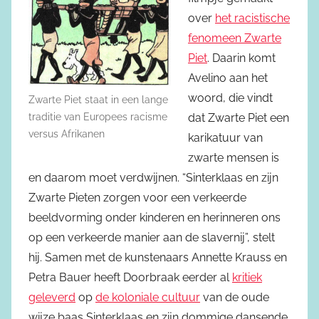
over
het racistische
fenomeen Zwarte
Piet
. Daarin komt
Avelino aan het
woord, die vindt
Zwarte Piet staat in een lange
traditie van Europees racisme
dat Zwarte Piet een
versus Afrikanen
karikatuur van
zwarte mensen is
en daarom moet verdwijnen. “Sinterklaas en zijn
Zwarte Pieten zorgen voor een verkeerde
beeldvorming onder kinderen en herinneren ons
op een verkeerde manier aan de slavernij”, stelt
hij. Samen met de kunstenaars Annette Krauss en
Petra Bauer heeft Doorbraak eerder al
kritiek
geleverd
op
de koloniale cultuur
van de oude
wijze baas Sinterklaas en zijn dommige dansende