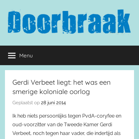
Naar
de
inhoud
springen
Doorbraak.eu
Menu
Gerdi Verbeet liegt: het was een
smerige koloniale oorlog
Geplaatst op
28 juni 2014
Ik heb niets persoonlijks tegen PvdA-coryfee en
oud-voorzitter van de Tweede Kamer Gerdi
Verbeet, noch tegen haar vader, die indertijd als