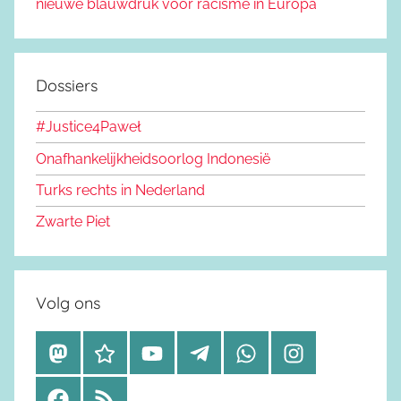
nieuwe blauwdruk voor racisme in Europa
Dossiers
#Justice4Paweł
Onafhankelijkheidsoorlog Indonesië
Turks rechts in Nederland
Zwarte Piet
Volg ons
M
B
Y
T
W
I
a
l
o
e
h
n
F
R