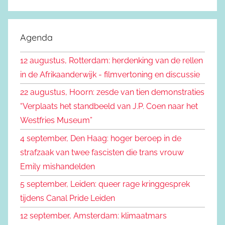
Z
e
o
k
e
Agenda
e
k
n
12 augustus, Rotterdam: herdenking van de rellen
e
n
in de Afrikaanderwijk - filmvertoning en discussie
n
a
22 augustus, Hoorn: zesde van tien demonstraties
a
“Verplaats het standbeeld van J.P. Coen naar het
r
Westfries Museum”
:
4 september, Den Haag: hoger beroep in de
strafzaak van twee fascisten die trans vrouw
Emily mishandelden
5 september, Leiden: queer rage kringgesprek
tijdens Canal Pride Leiden
12 september, Amsterdam: klimaatmars