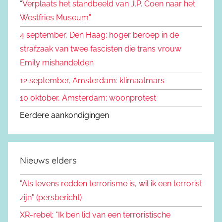
“Verplaats het standbeeld van J.P. Coen naar het
n
a
Westfries Museum”
a
4 september, Den Haag: hoger beroep in de
r
strafzaak van twee fascisten die trans vrouw
:
Emily mishandelden
12 september, Amsterdam: klimaatmars
10 oktober, Amsterdam: woonprotest
Eerdere aankondigingen
Nieuws elders
"Als levens redden terrorisme is, wil ik een terrorist
zijn" (persbericht)
XR-rebel: "Ik ben lid van een terroristische