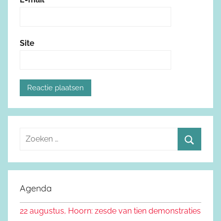
Site
Z
o
Z
e
o
k
e
Agenda
e
k
n
22 augustus, Hoorn: zesde van tien demonstraties
e
n