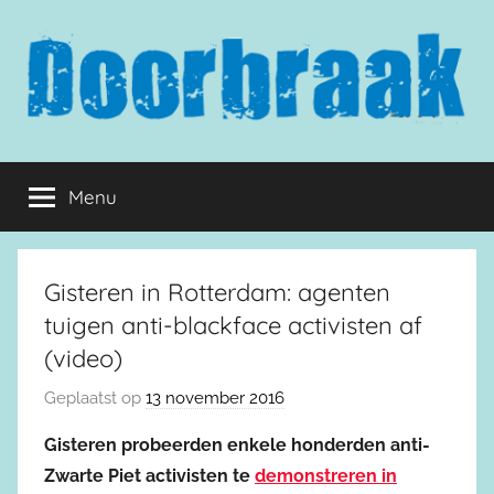
Naar
de
inhoud
springen
Doorbraak.eu
Menu
Gisteren in Rotterdam: agenten
tuigen anti-blackface activisten af
(video)
Geplaatst op
13 november 2016
Gisteren probeerden enkele honderden anti-
Zwarte Piet activisten te
demonstreren in