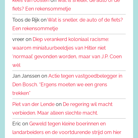
kees van oosten
on
Wat is sneller, de auto of de
fiets? Een rekensommetje
Toos de Rijk on
Wat is sneller, de auto of de fiets?
Een rekensommetje
vreer on
Diep verankerd koloniaal racisme:
waarom miniatuurbeeldjes van Hitler niet
‘normaal’ gevonden worden, maar van J.P. Coen
wèl
Jan Janssen on
Actie tegen vastgoedbelegger in
Den Bosch. “Ergens moeten we een grens
trekken”
Piet van der Lende
on
De regering wil macht
verbieden. Maar alleen slechte macht.
Eric on
Geweld tegen kleine boerinnen en
landarbeiders en de voortdurende strijd om hier