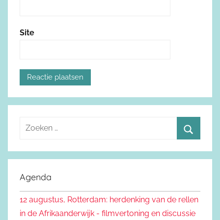
Site
Z
o
Z
e
o
k
e
Agenda
e
k
n
12 augustus, Rotterdam: herdenking van de rellen
e
n
in de Afrikaanderwijk - filmvertoning en discussie
n
a