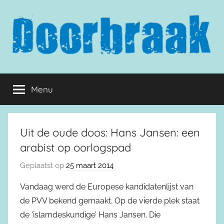
Naar
de
inhoud
springen
Doorbraak.eu
Menu
Uit de oude doos: Hans Jansen: een
arabist op oorlogspad
Geplaatst op
25 maart 2014
Vandaag werd de Europese kandidatenlijst van
de PVV bekend gemaakt. Op de vierde plek staat
de ‘islamdeskundige’ Hans Jansen. Die