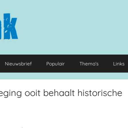
Nieuwsbrief
Populair
Thema’s
Links
eging ooit behaalt historische