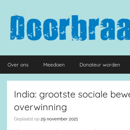
Naar
de
inhoud
springen
Doorbraak.eu
Over ons
Meedoen
Donateur worden
India: grootste sociale bew
overwinning
Geplaatst op
29 november 2021