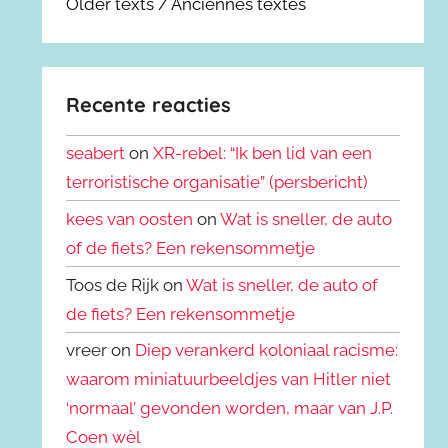
Older texts / Anciennes textes
Recente reacties
seabert
on
XR-rebel: “Ik ben lid van een
terroristische organisatie” (persbericht)
kees van oosten
on
Wat is sneller, de auto
of de fiets? Een rekensommetje
Toos de Rijk on
Wat is sneller, de auto of
de fiets? Een rekensommetje
vreer on
Diep verankerd koloniaal racisme:
waarom miniatuurbeeldjes van Hitler niet
‘normaal’ gevonden worden, maar van J.P.
Coen wèl