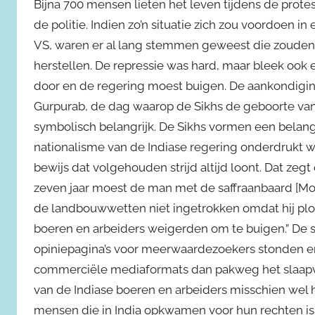
Bijna 700 mensen lieten het leven tijdens de prote
de politie. Indien zo’n situatie zich zou voordoen 
VS, waren er al lang stemmen geweest die zouden 
herstellen. De repressie was hard, maar bleek ook
door en de regering moest buigen. De aankondigi
Gurpurab, de dag waarop de Sikhs de geboorte van G
symbolisch belangrijk. De Sikhs vormen een belangr
nationalisme van de Indiase regering onderdrukt 
bewijs dat volgehouden strijd altijd loont. Dat zegt 
zeven jaar moest de man met de saffraanbaard [Mod
de landbouwwetten niet ingetrokken omdat hij plot
boeren en arbeiders weigerden om te buigen.” De st
opiniepagina’s voor meerwaardezoekers stonden er n
commerciële mediaformats dan pakweg het slaapv
van de Indiase boeren en arbeiders misschien wel 
mensen die in India opkwamen voor hun rechten is 