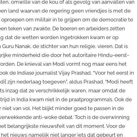
sten, omwille van de kou of als gevolg van aanvallen van
in een land waarvan de regering geen vriendjes is met de
oproepen om militair in te grijpen om de democratie te
 een teken van zwakte. De boeren en arbeiders zetten
ng dat de wetten worden ingetrokken kwam er op
uru Nanak, de stichter van hun religie, vieren. Dat is
ijke minderheid die door het autoritaire Hindu-eerst-
worden. De knieval van Modi vormt nog maar eens het
ook de Indiase journalist Vijay Prashad. “Voor het eerst in
i] zijn nederlaag toegeven”, aldus Prashad. “Modi heeft
s inzag dat ze verschrikkelijk waren, maar omdat de
rijd in India kwam niet in de praatprogramma’s. Ook de
iet van vol. Het blijkt minder goed te passen in de
erwekkende anti-woke debat. Toch is de overwinning
het belangrijkste nieuwsfeit van dit moment. Voor de
het nieuws namelijk niet langer iets dat gebeurt en