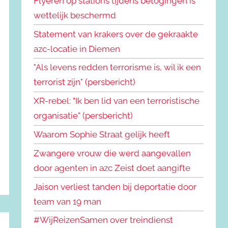
Flyeren op stations tijdens betogingen is
wettelijk beschermd
Statement van krakers over de gekraakte
azc-locatie in Diemen
"Als levens redden terrorisme is, wil ik een
terrorist zijn" (persbericht)
XR-rebel: "Ik ben lid van een terroristische
organisatie" (persbericht)
Waarom Sophie Straat gelijk heeft
Zwangere vrouw die werd aangevallen
door agenten in azc Zeist doet aangifte
Jaison verliest tanden bij deportatie door
team van 19 man
#WijReizenSamen over treindienst