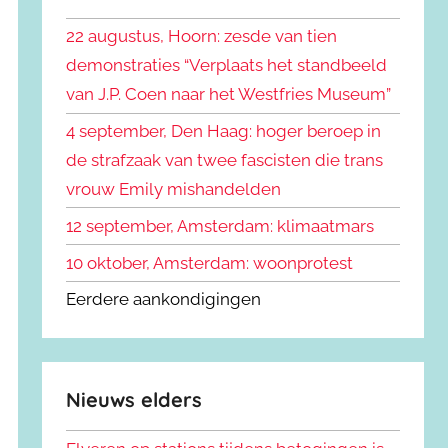
k
n
e
22 augustus, Hoorn: zesde van tien
n
n
demonstraties “Verplaats het standbeeld
a
van J.P. Coen naar het Westfries Museum”
a
r
4 september, Den Haag: hoger beroep in
:
de strafzaak van twee fascisten die trans
vrouw Emily mishandelden
12 september, Amsterdam: klimaatmars
10 oktober, Amsterdam: woonprotest
Eerdere aankondigingen
Nieuws elders