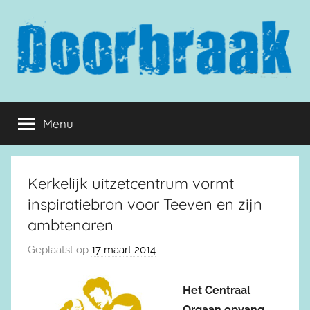
Naar
de
inhoud
springen
Doorbraak.eu
Menu
Kerkelijk uitzetcentrum vormt
inspiratiebron voor Teeven en zijn
ambtenaren
Geplaatst op
17 maart 2014
Het Centraal
Orgaan opvang