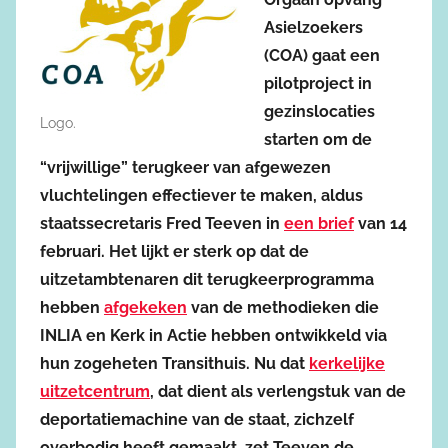
Asielzoekers
(COA) gaat een
pilotproject in
gezinslocaties
Logo.
starten om de
“vrijwillige” terugkeer van afgewezen
vluchtelingen effectiever te maken, aldus
staatssecretaris Fred Teeven in
een brief
van 14
februari. Het lijkt er sterk op dat de
uitzetambtenaren dit terugkeerprogramma
hebben
afgekeken
van de methodieken die
INLIA en Kerk in Actie hebben ontwikkeld via
hun zogeheten Transithuis. Nu dat
kerkelijke
uitzetcentrum
, dat dient als verlengstuk van de
deportatiemachine van de staat, zichzelf
overbodig heeft gemaakt, zet Teeven de