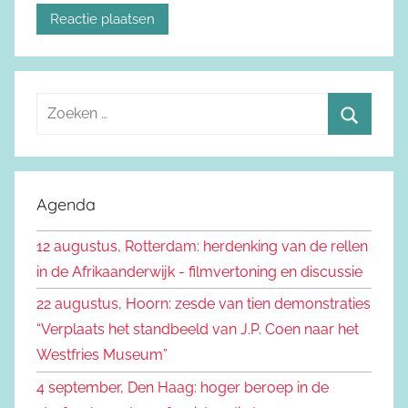
Z
o
Z
e
o
k
e
Agenda
e
k
n
12 augustus, Rotterdam: herdenking van de rellen
e
n
in de Afrikaanderwijk - filmvertoning en discussie
n
a
22 augustus, Hoorn: zesde van tien demonstraties
a
“Verplaats het standbeeld van J.P. Coen naar het
r
Westfries Museum”
:
4 september, Den Haag: hoger beroep in de