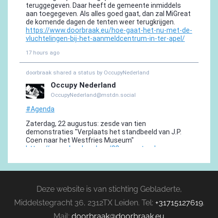
Deze website is van stichting Gebladerte,
Middelstegracht 36, 2312TX Leiden. Tel:
+31715127619
.
Mail:
doorbraak@doorbraak.eu