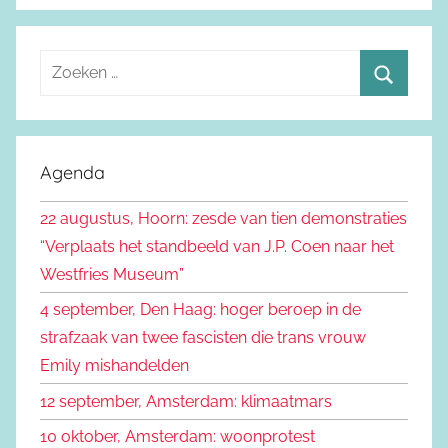
Z
o
Z
e
o
k
e
Agenda
e
k
n
22 augustus, Hoorn: zesde van tien demonstraties
e
n
“Verplaats het standbeeld van J.P. Coen naar het
n
a
Westfries Museum”
a
4 september, Den Haag: hoger beroep in de
r
strafzaak van twee fascisten die trans vrouw
:
Emily mishandelden
12 september, Amsterdam: klimaatmars
10 oktober, Amsterdam: woonprotest