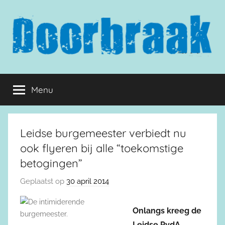
Naar
de
inhoud
springen
Doorbraak.eu
Menu
Leidse burgemeester verbiedt nu
ook flyeren bij alle “toekomstige
betogingen”
Geplaatst op
30 april 2014
Onlangs kreeg de
Leidse PvdA-