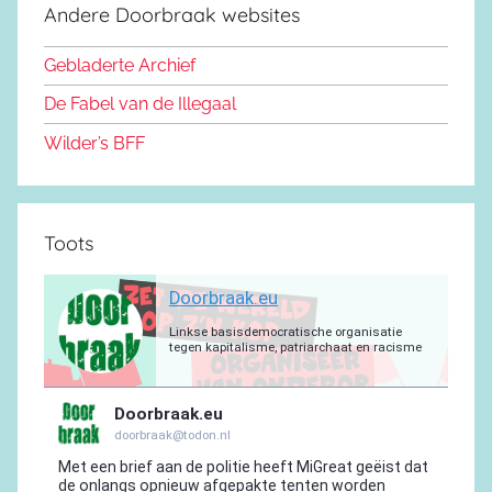
d
k
b
r
a
g
Andere Doorbraak websites
b
o
y
e
a
p
r
o
n
m
p
a
Gebladerte Archief
o
m
De Fabel van de Illegaal
k
Wilder’s BFF
Toots