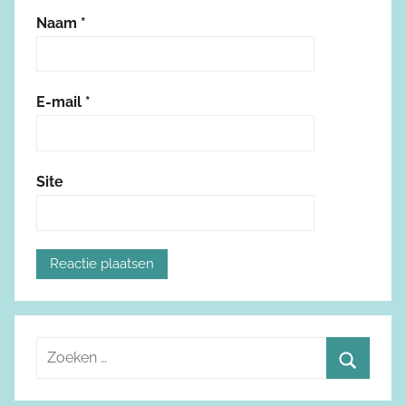
Naam
*
E-mail
*
Site
Z
o
Z
e