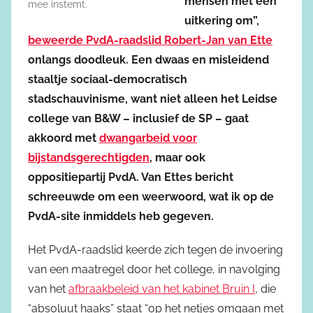
mensen met een
mee instemt.
uitkering om”,
beweerde PvdA-raadslid Robert-Jan van Ette
onlangs doodleuk. Een dwaas en misleidend
staaltje sociaal-democratisch
stadschauvinisme, want niet alleen het Leidse
college van B&W – inclusief de SP – gaat
akkoord met
dwangarbeid voor
bijstandsgerechtigden
, maar ook
oppositiepartij PvdA. Van Ettes bericht
schreeuwde om een weerwoord, wat ik op de
PvdA-site inmiddels heb gegeven.
Het PvdA-raadslid keerde zich tegen de invoering
van een maatregel door het college, in navolging
van het
afbraakbeleid van het kabinet Bruin I
, die
“absoluut haaks” staat “op het netjes omgaan met