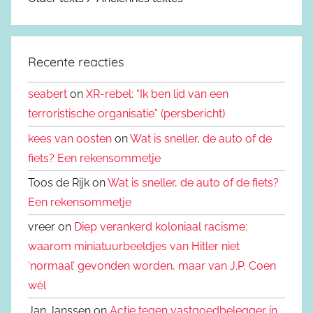
Recente reacties
seabert
on
XR-rebel: “Ik ben lid van een
terroristische organisatie” (persbericht)
kees van oosten
on
Wat is sneller, de auto of de
fiets? Een rekensommetje
Toos de Rijk on
Wat is sneller, de auto of de fiets?
Een rekensommetje
vreer on
Diep verankerd koloniaal racisme:
waarom miniatuurbeeldjes van Hitler niet
‘normaal’ gevonden worden, maar van J.P. Coen
wèl
Jan Janssen on
Actie tegen vastgoedbelegger in