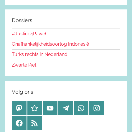
Dossiers
#Justice4Paweł
Onafhankelijkheidsoorlog Indonesië
Turks rechts in Nederland
Zwarte Piet
Volg ons
M
B
Y
T
W
I
a
l
o
e
h
n
F
R
s
u
u
l
a
s
a
S