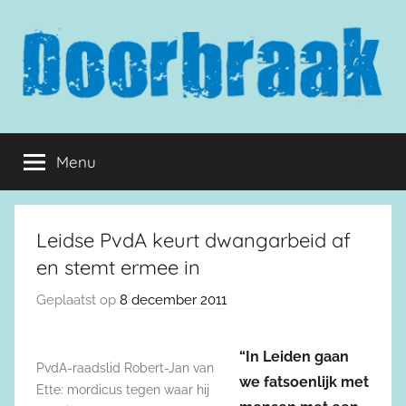
Naar
de
inhoud
springen
Doorbraak.eu
Menu
Leidse PvdA keurt dwangarbeid af
en stemt ermee in
Geplaatst op
8 december 2011
“In Leiden gaan
PvdA-raadslid Robert-Jan van
we fatsoenlijk met
Ette: mordicus tegen waar hij