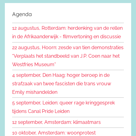
o
k
e
Agenda
e
k
n
12 augustus, Rotterdam: herdenking van de rellen
e
n
in de Afrikaanderwijk - filmvertoning en discussie
n
a
22 augustus, Hoorn: zesde van tien demonstraties
a
“Verplaats het standbeeld van J.P. Coen naar het
r
Westfries Museum”
:
4 september, Den Haag: hoger beroep in de
strafzaak van twee fascisten die trans vrouw
Emily mishandelden
5 september, Leiden: queer rage kringgesprek
tijdens Canal Pride Leiden
12 september, Amsterdam: klimaatmars
10 oktober, Amsterdam: woonprotest