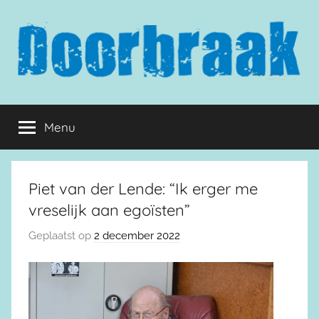
Naar
de
inhoud
springen
Doorbraak.eu
Menu
Piet van der Lende: “Ik erger me
vreselijk aan egoïsten”
Geplaatst op
2 december 2022