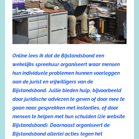
Online lees ik dat de Bijstandsbond een
wekelijks spreekuur organiseert waar mensen
hun individuele problemen kunnen voorleggen
aan de jurist en vrijwilligers van de
Bijstandsbond. Jullie bieden hulp, bijvoorbeeld
door juridische adviezen te geven of door mee te
gaan naar gesprekken met instanties, of door
mensen te helpen met hun schulden (zie website
Bijstandsbond). Daarnaast organiseert de
Bijstandsbond allerlei acties tegen het