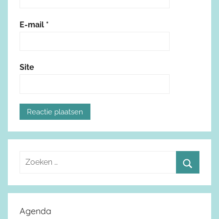
E-mail
*
Site
Z
o
Z
e
o
k
e
Agenda
e