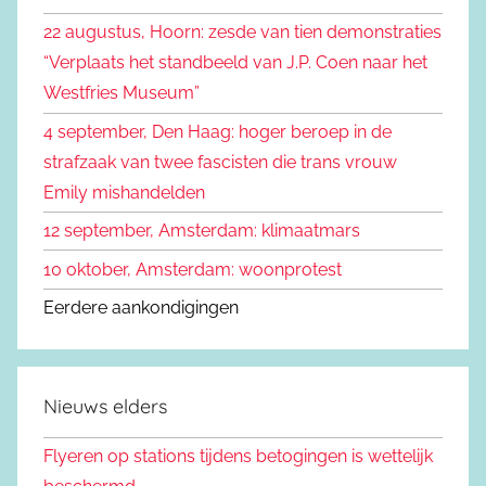
k
n
22 augustus, Hoorn: zesde van tien demonstraties
e
n
“Verplaats het standbeeld van J.P. Coen naar het
n
a
Westfries Museum”
a
4 september, Den Haag: hoger beroep in de
r
strafzaak van twee fascisten die trans vrouw
:
Emily mishandelden
12 september, Amsterdam: klimaatmars
10 oktober, Amsterdam: woonprotest
Eerdere aankondigingen
Nieuws elders
Flyeren op stations tijdens betogingen is wettelijk