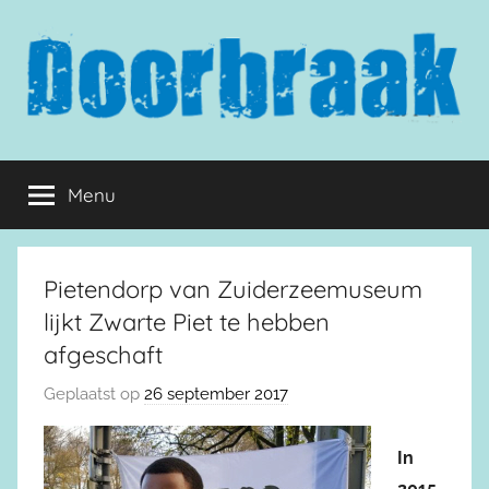
Naar
de
inhoud
springen
Doorbraak.eu
Menu
Pietendorp van Zuiderzeemuseum
lijkt Zwarte Piet te hebben
afgeschaft
Geplaatst op
26 september 2017
In
2015