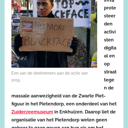
prote
steer
den
activi
sten
digita
al en
op
straat
Een van de deelnemers aan de actie van
tege
2015.
n de
massale aanwezigheid van de Zwarte Piet-
figuur in het Pietendorp, een onderdeel van het
Zuiderzeemuseum
in Enkhuizen. Daarop liet de
organisatie van het Pietendorp weten geen
gehoor te gaan geven aan hun eis om het