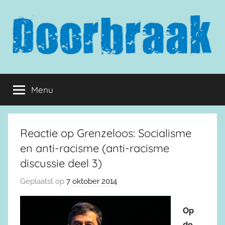
Naar
de
inhoud
springen
Doorbraak.eu
Menu
Reactie op Grenzeloos: Socialisme
en anti-racisme (anti-racisme
discussie deel 3)
Geplaatst op
7 oktober 2014
Op
de