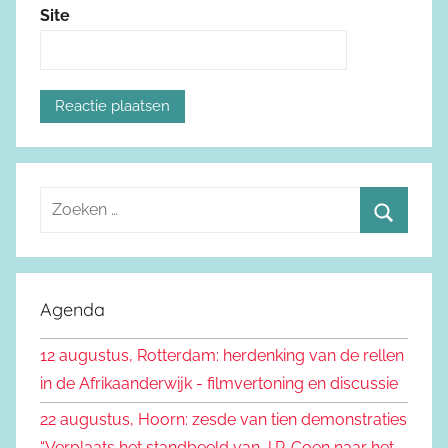
Site
Z
o
Z
e
o
k
e
Agenda
e
k
n
12 augustus, Rotterdam: herdenking van de rellen
e
n
in de Afrikaanderwijk - filmvertoning en discussie
n
a
22 augustus, Hoorn: zesde van tien demonstraties
a
“Verplaats het standbeeld van J.P. Coen naar het