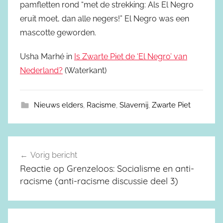
pamfletten rond “met de strekking: Als El Negro
eruit moet, dan alle negers!” El Negro was een
mascotte geworden.
Usha Marhé in
Is Zwarte Piet de ‘El Negro’ van
Nederland?
(Waterkant)
Nieuws elders
,
Racisme
,
Slavernij
,
Zwarte Piet
Vorig bericht
Berichtnavigatie
Reactie op Grenzeloos: Socialisme en anti-
racisme (anti-racisme discussie deel 3)