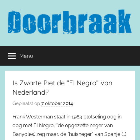
Naar
de
inhoud
springen
Doorbraak.eu
Menu
Is Zwarte Piet de “El Negro” van
Nederland?
Geplaatst op
7 oktober 2014
Frank Westerman staat in 1983 plotseling oog in
oog met El Negro, “de opgezette neger van
Banyoles’, zeg maar, de “huisneger” van Spanje (…)